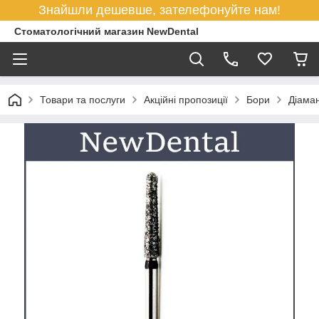
Знайшли дешевше, зателефонуйте нам!
Стоматологічний магазин NewDental
Товари та послуги
Акційні пропозиції
Бори
Діама