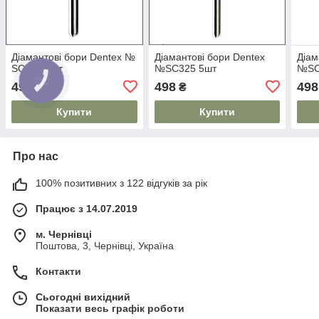
Діамантові бори Dentex №
Діамантові бори Dentex
Діам
SC104 5шт
№SC325 5шт
№SC
498
498
498
₴
₴
Купити
Купити
Про нас
100% позитивних з 122 відгуків за рік
Працює з 14.07.2019
м. Чернівці
Поштова, 3, Чернівці, Україна
Контакти
Сьогодні вихідний
Показати весь графік роботи