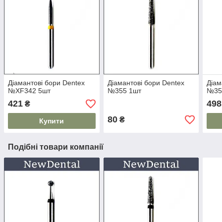
Діамантові бори Dentex
Діамантові бори Dentex
Діам
№XF342 5шт
№355 1шт
№35
421
498
₴
80
₴
Купити
Подібні товари компанії