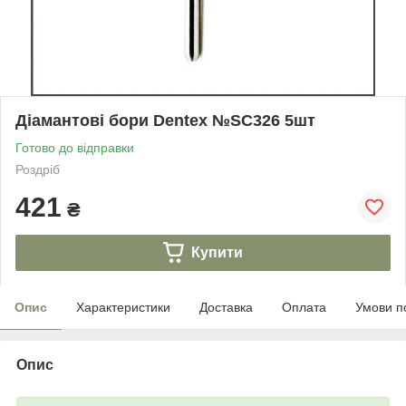
Діамантові бори Dentex №SC326 5шт
Готово до відправки
Роздріб
421
₴
Купити
Опис
Характеристики
Доставка
Оплата
Умови п
Опис