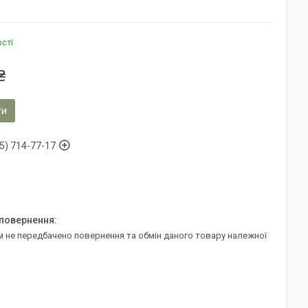
ості
₴
ти
5) 714-77-17