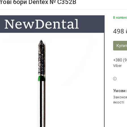
тові бори Dentex № С352В
В наявн
498 
Купи
+380 (9
Viber
Законом не передбачено повернення та обмін даного товару належної
якості