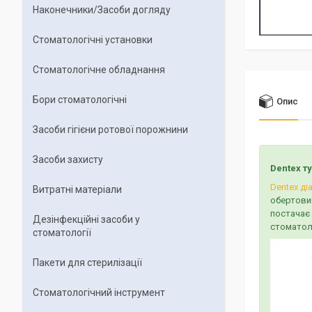
Наконечники/Засоби догляду
Стоматологічні установки
Стоматологічне обладнання
Бори стоматологічні
Опис
Засоби гігієни ротової порожнини
Засоби захисту
Dentex т
Dentex ді
Витратні матеріали
обертовий
постачає 
Дезінфекційні засоби у
стоматоло
стоматології
Пакети для стерилізації
Стоматологічний інструмент