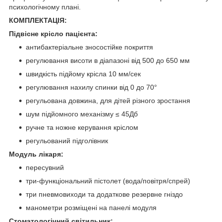
психологічному плані.
КОМПЛЕКТАЦІЯ:
Підвісне крісло пацієнта:
антибактеріальне зносостійке покриття
регулювання висоти в діапазоні від 500 до 650 мм
швидкість підйому крісла 10 мм/сек
регулювання нахилу спинки від 0 до 70°
регульована довжина, для дітей різного зростання
шум підйомного механізму ≤ 45Дб
ручне та ножне керування кріслом
регульований підголівник
Модуль лікаря:
пересувний
три-функціональний пістолет (вода/повітря/спрей)
три пневмовиходи та додаткове резервне гніздо
манометри розміщені на панелі модуля
Стоматологічний світильник: