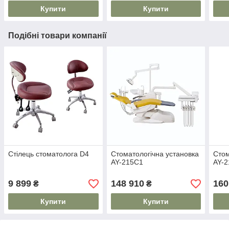
Купити
Купити
Подібні товари компанії
Стілець стоматолога D4
Стоматологічна установка
Стом
AY-215C1
AY-
9 899
148 910
160
₴
₴
Купити
Купити