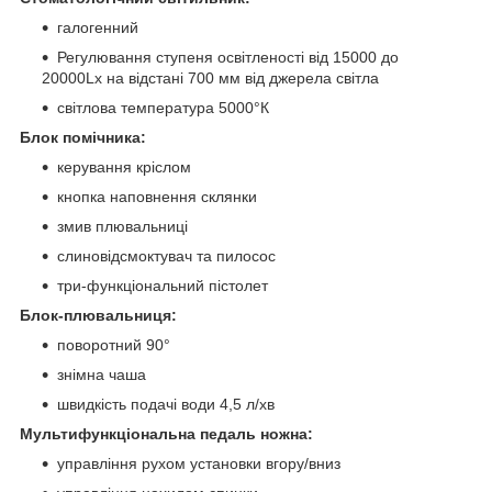
галогенний
Регулювання ступеня освітленості від 15000 до
20000Lx на відстані 700 мм від джерела світла
світлова температура 5000°К
Блок помічника:
керування кріслом
кнопка наповнення склянки
змив плювальниці
слиновідсмоктувач та пилосос
три-функціональний пістолет
Блок-плювальниця:
поворотний 90°
знімна чаша
швидкість подачі води 4,5 л/хв
Мультифункціональна педаль ножна:
управління рухом установки вгору/вниз