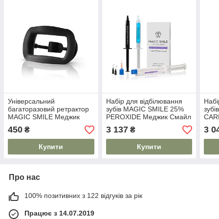
Універсальний
Набір для відбілювання
Набі
багаторазовий ретрактор
зубів MAGIC SMILE 25%
зубі
MAGIC SMILE Меджик
PEROXIDE Меджик Смайл
CAR
Смайл
ПОВ
450
3 137
3 0
₴
₴
Купити
Купити
Про нас
100% позитивних з 122 відгуків за рік
Працює з 14.07.2019