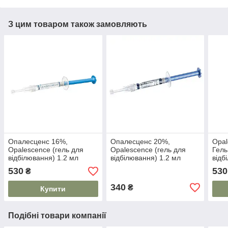
З цим товаром також замовляють
Опалесценс 16%,
Опалесценс 20%,
Opal
Opalescence (гель для
Opalescence (гель для
Гель
відбілювання) 1.2 мл
відбілювання) 1.2 мл
відб
530
530
₴
340
₴
Купити
Подібні товари компанії