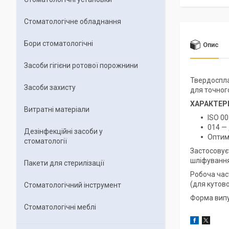
Стоматологічне обладнання
Бори стоматологічні
Опис
Засоби гігієни ротової порожнини
Твердоспла
Засоби захисту
для точног
ХАРАКТЕР
Витратні матеріали
ISO 00
014 — 
Дезінфекційні засоби у
Оптим
стоматології
Застосовує
шліфування
Пакети для стерилізації
Робоча част
(для кутов
Стоматологічний інструмент
Форма випу
Стоматологічні меблі