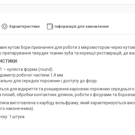
Характеристики
Інформація для замовлення
вні кутові бори призначені для роботи з мікромотором через кутови
о препарування твердих тканин зуба та корекції реставрацій, де в
ИСТИКИ:
1 — куляста форма (round).
діаметр робочої частини 1,4 мм.
ально для середніх порожнин і доступу до фісур.
ться для відкриття та розширення каріозних порожнин середнього 
 пломб, обробки контактних ділянок, роботи з фісурами та борозна
ина виготовлена з карбіду вольфраму, який характеризується високо
ого наконечника).
ску: 1 штука.