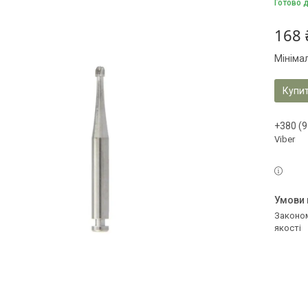
Готово 
168 
Мініма
Купи
+380 (9
Viber
Законом не передбачено повернення та обмін даного товару належної
якості