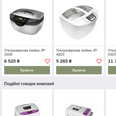
Ультразвукова мийка JP-
Ультразвукова мийка JP-
Ульт
2500
4820
030
6 520
5 265
11 
₴
₴
Купити
Купити
Подібні товари компанії