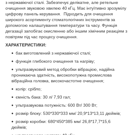
з нержавіючої сталі. Забезпечує делікатне, але ретельне
очищення звуковою хвилею 40 кГц. Має інтуїтивно зрозумілу
цифрову панель керування. Підходить для очищення
широкого асортименту стоматологічних інструментів за
допомогою налаштування температури та часу. Функція
дегазації запобігає окисленню або іншим хімічним реакціям з
повітрям під час процесу очищення.
ХАРАКТЕРИСТИКИ:
бак виготовлений з нержавіючої сталі;
функція глибокого очищення та нагріву;
ультразвуковий метод обробки вібрацією, надійна
проникаюча здатність, високопотужна промислова
вібраційна головка, високочастотне очищення;
колір: срібло;
ємність бака: 30 л/ 7,93 гал;
ультразвукова потужність: 600 Вт/ 300 Вт;
розмір блоку: 530*330*333 мм/ 20,9*13*13,11 дюймів;
розмір коробки: 680*450*385 мм/ 26,8*17,7*15,6
дюймів;