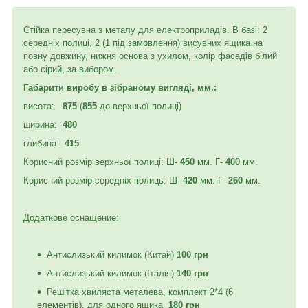
Стійка пересувна з металу для електроприладів. В базі: 2
середніх полиці, 2 (1 під замовлення) висувних ящика на
повну довжину, нижня основа з ухилом, колір фасадів білий
або сірий, за вибором.
Габарити виробу в зібраному вигляді, мм.:
висота:
875
(
855
до верхньої полиці)
ширина:
480
глибина:
415
Корисний розмір верхньої полиці: Ш-
450
мм. Г-
400
мм.
Корисний розмір середніх полиць: Ш-
420
мм. Г-
260
мм.
Додаткове оснащение:
Антислизький килимок (Китай)
100 грн
Антислизький килимок (Італія)
140 грн
Решітка хвиляста металева, комплект 2*4 (6
елементів), для одного ящика
180 грн