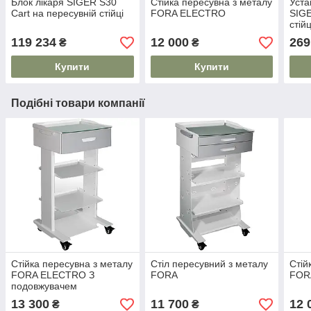
Блок лікаря SIGER S30
Стійка пересувна з металу
Уста
Cart на пересувній стійці
FORA ELECTRO
SIGE
стійц
119 234
12 000
269
₴
₴
Купити
Купити
Подібні товари компанії
Стійка пересувна з металу
Стіл пересувний з металу
Стій
FORA ELECTRO З
FORA
FOR
подовжувачем
13 300
11 700
12 
₴
₴