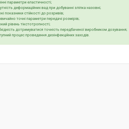
інні параметри еластичності;
утність деформаційних вад при добуванні зліпка назовні;
кі показники стійкості до розривів;
звичайно точні параметри передачі розмірів;
кий рівень тікстотропності;
бхідність дотримуватися точність передбаченої виробником дозування;
тупний процес проведення дезінфекційних заходів.