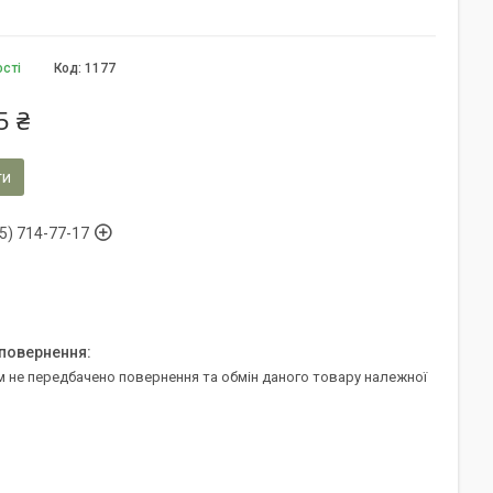
ості
Код:
1177
5 ₴
ти
5) 714-77-17