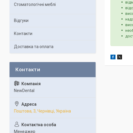
відм
Стоматологічні меблі
відс
висо
над
Відгуки
висо
нео
Контакти
дос
Доставка та оплата
NewDental
Поштова, 3, Чернівці, Україна
Менеджер