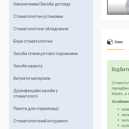
Наконечники/Засоби догляду
Стоматологічні установки
Стоматологічне обладнання
Бори стоматологічні
Опис
Засоби гігієни ротової порожнини
Засоби захисту
Відбит
Витратні матеріали
Стоматоло
передбача
Дезінфекційні засоби у
Wash», а 
стоматології
Особливо
Пакети для стерилізації
наяв
зага
скла
Стоматологічний інструмент
полі