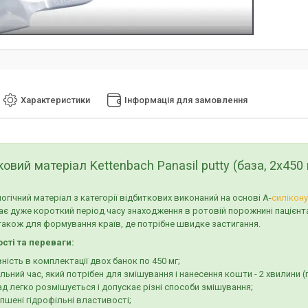
Характеристики
Інформація для замовлення
ковий матеріал Kettenbach Panasil putty (база, 2х450
гічний матеріал з категорії відбиткових виконаний на основі А-
силікону
є дуже короткий період часу знаходження в ротовій порожнині пацієнта. 
також для формування країв, де потрібне швидке застигання.
сті та переваги:
ність в комплектації двох банок по 450 мг;
льний час, який потрібен для змішування і нанесення кошти - 2 хвилини 
д легко розмішується і допускає різні способи змішування;
пшені гідрофільні властивості;