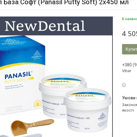
 База Софт (Panasil Putty Soft) 2х450 мл
В наявн
4 50
Купи
+380 (9
Viber
Законом не передбачено повернення та обмін даного товару належної
якості