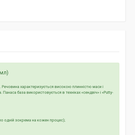
 мл)
. Речовина характеризується високою плинністю маси і
Панаса база використовується в техніках «сендвіч» і «Putty-
(по одній зокрема на кожен процес);