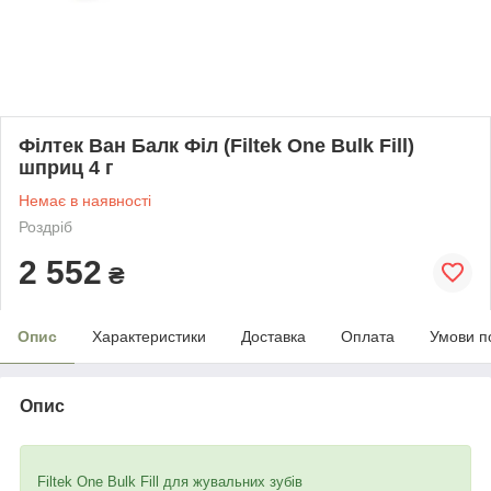
Філтек Ван Балк Філ (Filtek One Bulk Fill)
шприц 4 г
Немає в наявності
Роздріб
2 552
₴
Опис
Характеристики
Доставка
Оплата
Умови п
Опис
Filtek One Bulk Fill для жувальних зубів