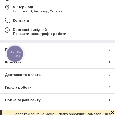
м. Чернівці
Поштова, 3, Чернівці, Україна
Контакти
Сьогодні вихідний
Показати весь графік роботи
Про нас
КНОПКА
ЗВ'ЯЗКУ
Контакти
Доставка та оплата
Графік роботи
Повна версія сайту
Сайт створено на маркетплейсі
Prom.ua
Зараз компанія не може швидко обробляти замовлення та