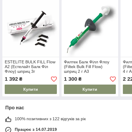
ESTELITE BULK FILL Flow
Филтек Балк Філл Флоу
Филт
А2 (Естелайт Балк Філ
(Filtek Bulk Fill Flow)
(Fil
Флоу) шприц 3г
шприц 2 г A3
4 г 
1 392
1 300
2 2
₴
₴
Купити
Купити
Про нас
100% позитивних з 122 відгуків за рік
Працює з 14.07.2019