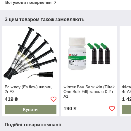
Всі умови повернення
З цим товаром також замовляють
Ес Флоу (Es flow) шприц
Філтек Ван Балк Філ (Filtek
Філт
2г А3
One Bulk Fill) канюля 0.2 г
4г 
А1
419
1 4
₴
190
₴
Купити
Подібні товари компанії