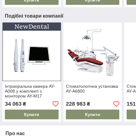
Купити
Купити
Подібні товари компанії
Інтраоральна камера AY-
Стоматологічна установка
Стом
A008 у комплекті з
AY-A6800
AY-
монітором AY-M17
34 063
228 983
151
₴
₴
Купити
Купити
Про нас