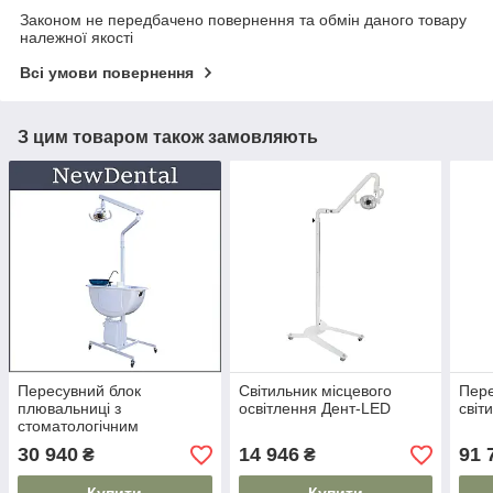
Законом не передбачено повернення та обмін даного товару
належної якості
Всі умови повернення
З цим товаром також замовляють
Пересувний блок
Світильник місцевого
Пере
плювальниці з
освітлення Дент-LED
світ
стоматологічним
світильником
30 940
14 946
91 
₴
₴