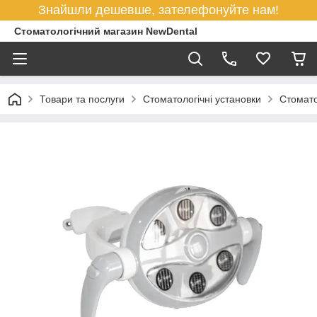
Знайшли дешевше, зателефонуйте нам!
Стоматологічний магазин NewDental
Товари та послуги
Стоматологічні установки
Стомато