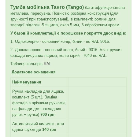
Тумба мобільна Танго (Tango)
багатофункціональна
металева, пересувна. Повністю розбірна конструкція (для
зручності при транспортуванні), в комплекті: ролики для
твердої підлоги, 5 ящиків, скло 5 мм, З обробленим краєм.
У базовій комплектації є порошкове покриття двох видів:
1. Одноколірне - основний колір, білий - по RAL 9016.
2. Двокольорове - основний колір, білий - 9016. Бічні ручки і
фасади висувних ящиків, колір сірий - 7040 по RAL.
Таблиця кольорів
RAL
Додаткове оснащення
Найменування
Ручка накладна для ящика,
комплект (5 шт.), Заміна
фасадів з врізними ручками,
на фасади для накладних
ручок + ручки)
700 грн
Антислизький килимок, для
однієї шухляди
140 грн