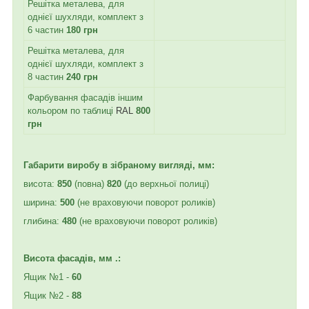
Решітка металева, для
однієї шухляди, комплект з
6 частин
180 грн
Решітка металева, для
однієї шухляди, комплект з
8 частин
240 грн
Фарбування фасадів іншим
кольором по таблиці
RAL
800
грн
Габарити виробу в зібраному вигляді, мм:
висота:
850
(повна)
820
(до верхньої полиці)
ширина:
500
(не враховуючи поворот роликів)
глибина:
480
(не враховуючи поворот роликів)
Висота фасадів, мм .:
Ящик №1 -
60
Ящик №2 -
88