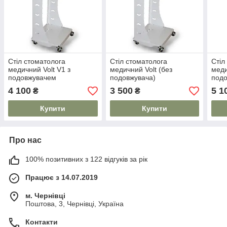
Стіл стоматолога
Стіл стоматолога
Стіл
медичний Volt V1 з
медичний Volt (без
меди
подовжувачем
подовжувача)
под
4 100
3 500
5 1
₴
₴
Купити
Купити
Про нас
100% позитивних з 122 відгуків за рік
Працює з 14.07.2019
м. Чернівці
Поштова, 3, Чернівці, Україна
Контакти