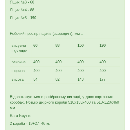
Ящик №3 -
60
Ящик №4 -
88
Ящик №5 -
190
Робочий простір ящиків (всередині), мм .:
висувна
60
88
150
190
шухляда
глибина
400
400
400
400
ширина
400
400
400
400
висота
54
82
143
177
Відвантажується в розібраному вигляді, у двох картонних
коробах. Розмір шкірного короби 510х155х460 та 510х120х460
мм.
Вага Брутто:
2 короба - 19+27=46 кг.