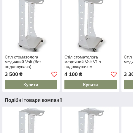
Стіл стоматолога
Стіл стоматолога
Стіл
медичний Volt (без
медичний Volt V1 з
мед
подовжувача)
подовжувачем
3 500
4 100
3 3
₴
₴
Купити
Купити
Подібні товари компанії