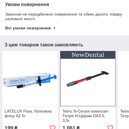
Умови повернення
Законом не передбачено повернення та обмін даного товару
належної якості
Всі умови повернення
З цим товаром також замовляють
LATELUX Flow, Лателюкс
Tetric N-Ceram композит
Tetr
флоу А2 5г
Тетрік Н-Церам DA3.5,
Тетр
3,5г
199
1 061
₴
₴