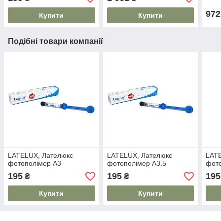
972
Купити
Купити
Подібні товари компанії
LATELUX, Лателюкс
LATELUX, Лателюкс
LAT
фотополімер А3
фотополімер А3.5
фот
195
195
195
₴
₴
Купити
Купити