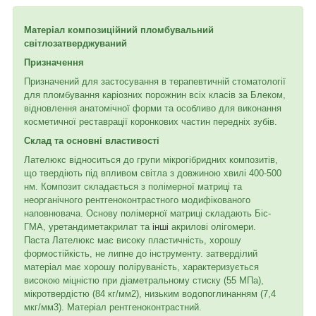
Матеріал композиційний пломбувальний
світлозатверджуваний
Призначення
Призначений для застосування в терапевтичній стоматології
для пломбування каріозних порожнин всіх класів за Блеком,
відновлення анатомічної форми та особливо для виконання
косметичної реставрації коронкових частин передніх зубів.
Склад та основні властивості
Лателюкс відноситься до групи мікрогібридних композитів,
що твердіють під впливом світла з довжиною хвилі 400-500
нм. Композит складається з полімерної матриці та
неорганічного рентгеноконтрастного модифікованого
наповнювача. Основу полімерної матриці складають Біс-
ГМА, уретандиметакрилат та
інші
акрилові олігомери.
Паста Лателюкс має високу пластичність, хорошу
формостійкість, не липне до інструменту. затверділий
матеріал має хорошу поліруваність, характеризується
високою міцністю при діаметральному стиску (55 МПа),
мікротвердістю (84 кг/мм2), низьким водопоглинанням (7,4
мкг/мм3). Матеріал рентгеноконтрастний.