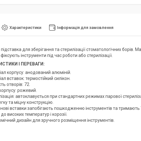
Характеристики
Інформація для замовлення
 підставка для зберігання та стерилізації стоматологічних борів. 
фіксують інструменти під час роботи або стерилізації.
СТИКИ І ПЕРЕВАГИ:
іал корпусу: анодований алюміній.
ал вставок: термостійкий силікон.
сть отворів: 72.
корпусу: рожевий.
ізація: автоклавується при стандартних режимах парової стериліза
гку та міцну конструкцію.
онові вставки запобігають пошкодженню інструментів та тримають ї
 до високих температур і корозії.
омічний дизайн для зручного розміщення інструментів.