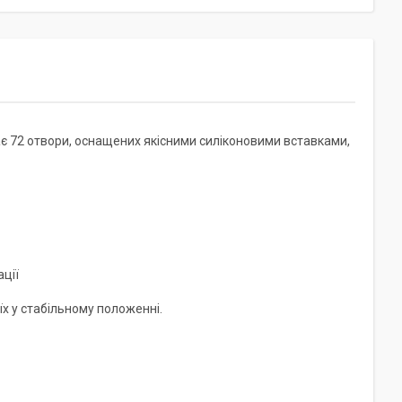
Має 72 отвори, оснащених якісними силіконовими вставками,
ції
х у стабільному положенні.