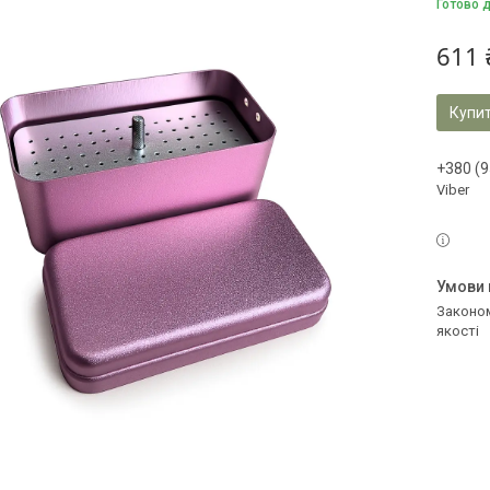
Готово 
611 
Купи
+380 (9
Viber
Законом не передбачено повернення та обмін даного товару належної
якості