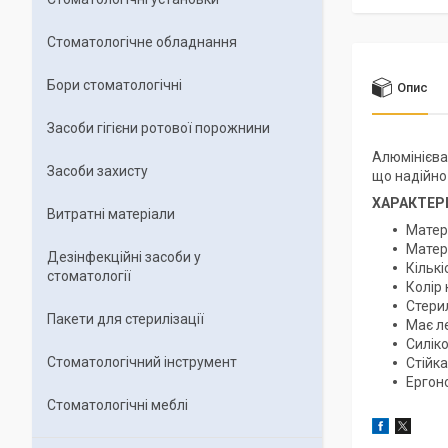
Стоматологічне обладнання
Бори стоматологічні
Опис
Засоби гігієни ротової порожнини
Алюмінієва
Засоби захисту
що надійно 
ХАРАКТЕРИ
Витратні матеріали
Матер
Матері
Дезінфекційні засоби у
Кількі
стоматології
Колір 
Стерил
Пакети для стерилізації
Має ле
Силік
Стоматологічний інструмент
Стійка
Ергон
Стоматологічні меблі