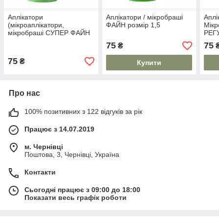
Аплікатори
Аплікатори / мікробраші
Аплі
(мікроаплікатори,
ФАЙН розмір 1,5
Мікр
мікробраші СУПЕР ФАЙН
РЕГУ
розмір 1
75
75
₴
75
₴
Купити
Про нас
100% позитивних з 122 відгуків за рік
Працює з 14.07.2019
м. Чернівці
Поштова, 3, Чернівці, Україна
Контакти
Сьогодні працює з 09:00 до 18:00
Показати весь графік роботи