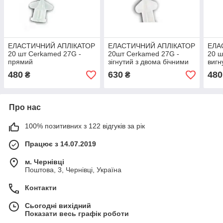
ЕЛАСТИЧНИЙ АПЛІКАТОР
ЕЛАСТИЧНИЙ АПЛІКАТОР
ЕЛА
20 шт Cerkamed 27G -
20шт Cerkamed 27G -
20 ш
прямий
зігнутий з двома бічними
вигн
отворами
480
630
480
₴
₴
Про нас
100% позитивних з 122 відгуків за рік
Працює з 14.07.2019
м. Чернівці
Поштова, 3, Чернівці, Україна
Контакти
Сьогодні вихідний
Показати весь графік роботи