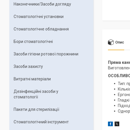
Наконечники/Засоби догляду
Стоматологічні установки
Стоматологічне обладнання
Бори стоматологічні
Опис
Засоби гігієни ротової порожнини
Пряма ка
Засоби захисту
Виготовлен
ОСОБЛИВО
Витратні матеріали
Тип: п
Кількі
Дезінфекційні засоби у
Ергон
стоматології
Гладкі
Підход
Пакети для стерилізації
Однора
Стоматологічний інструмент