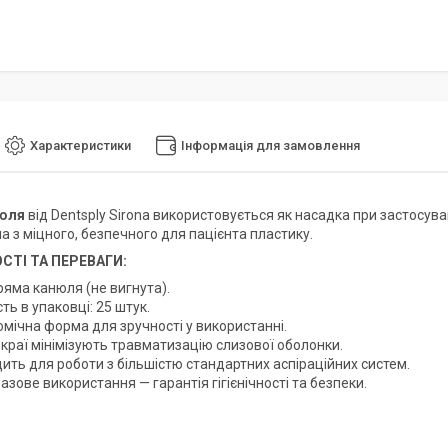
Характеристики
Інформація для замовлення
нюля
від Dentsply Sirona використовується як насадка при застосува
а з міцного, безпечного для пацієнта пластику.
СТІ ТА ПЕРЕВАГИ:
ряма канюля (не вигнута).
сть в упаковці: 25 штук.
омічна форма для зручності у використанні.
 краї мінімізують травматизацію слизової оболонки.
ить для роботи з більшістю стандартних аспіраційних систем.
зове використання — гарантія гігієнічності та безпеки.