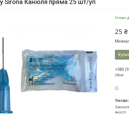
ly Sirona Канюля пряма 25 шт/уп
Готово 
25 ₴
Мініма
Купи
+380 (9
Viber
Законом не передбачено повернення та обмін даного товару належної
якості