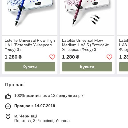
Estelite Universal Flow High
Estelite Universal Flow
Este
L A1 (Естелайт Універсал
Medium L A3,5 (Естелайт
L A3
Флоу) 3 г
Універсал Флоу) 3 г
Флоу
1 280
1 280
1 2
₴
₴
Купити
Купити
Про нас
100% позитивних з 122 відгуків за рік
Працює з 14.07.2019
м. Чернівці
Поштова, 3, Чернівці, Україна