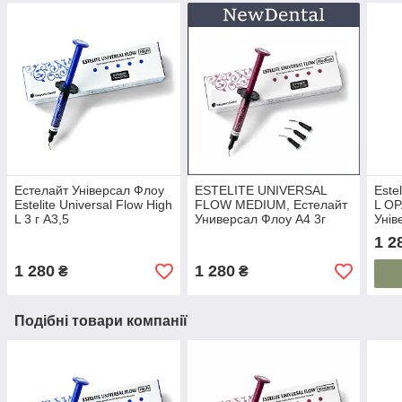
Естелайт Універсал Флоу
ESTELITE UNIVERSAL
Este
Estelite Universal Flow High
FLOW MEDIUM, Естелайт
L ОР
L 3 г A3,5
Универсал Флоу А4 3г
Унів
1 2
1 280
1 280
₴
₴
Подібні товари компанії