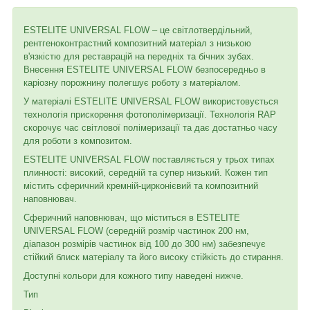
ESTELITE UNIVERSAL FLOW – це світлотвердільний,
рентгеноконтрастний композитний матеріал з низькою
в'язкістю для реставрацій на передніх та бічних зубах.
Внесення ESTELITE UNIVERSAL FLOW безпосередньо в
каріозну порожнину полегшує роботу з матеріалом.
У матеріалі ESTELITE UNIVERSAL FLOW використовується
технологія прискорення фотополімеризації. Технологія RAP
скорочує час світлової полімеризації та дає достатньо часу
для роботи з композитом.
ESTELITE UNIVERSAL FLOW поставляється у трьох типах
плинності: високий, середній та супер низький. Кожен тип
містить сферичний кремній-цирконієвий та композитний
наповнювач.
Сферичний наповнювач, що міститься в ESTELITE
UNIVERSAL FLOW (середній розмір частинок 200 нм,
діапазон розмірів частинок від 100 до 300 нм) забезпечує
стійкий блиск матеріалу та його високу стійкість до стирання.
Доступні кольори для кожного типу наведені нижче.
Тип