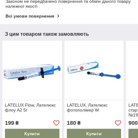
Законом не передбачено повернення та обмін даного товару
належної якості
Всі умови повернення
З цим товаром також замовляють
LATELUX Flow, Лателюкс
LATELUX, Лателюкс
LAT
флоу А2 5г
фотополімер W
стар
№19
199
180
900
₴
₴
Купити
Купити