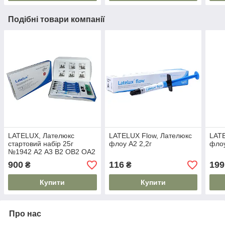
Подібні товари компанії
LATELUX, Лателюкс
LATELUX Flow, Лателюкс
LATE
стартовий набір 25г
флоу А2 2,2г
флоу
№1942 А2 А3 В2 ОВ2 ОА2
900
116
199
₴
₴
Купити
Купити
Про нас