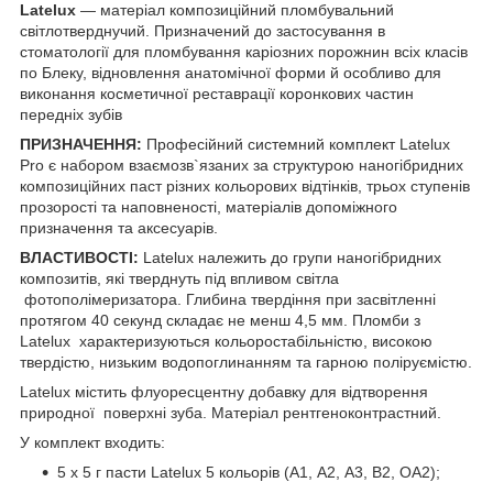
Latelux
— матеріал композиційний пломбувальний
світлотверднучий. Призначений до застосування в
стоматології для пломбування каріозних порожнин всіх класів
по Блеку, відновлення анатомічної форми й особливо для
виконання косметичної реставрації коронкових частин
передніх зубів
ПРИЗНАЧЕННЯ:
Професійний системний комплект Latelux
Pro є набором взаємозв`язаних за структурою наногібридних
композиційних паст різних кольорових відтінків, трьох ступенів
прозорості та наповненості, матеріалів допоміжного
призначення та аксесуарів.
ВЛАСТИВОСТІ:
Latelux належить до групи наногібридних
композитів, які тверднуть під впливом світла
фотополімеризатора. Глибина твердіння при засвітленні
протягом 40 секунд складає не менш 4,5 мм. Пломби з
Latelux характеризуються кольоростабільністю, високою
твердістю, низьким водопоглинанням та гарною поліруємістю.
Latelux містить флуоресцентну добавку для відтворення
природної поверхні зуба. Матеріал рентгеноконтрастний.
У комплект входить:
5 x 5 г пасти Latelux 5 кольорів (А1, А2, А3, В2, ОА2);