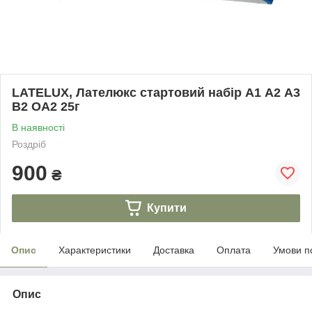
LATELUX, Лателюкс стартовий набір А1 А2 А3
В2 ОА2 25г
В наявності
Роздріб
900
₴
Купити
Опис
Характеристики
Доставка
Оплата
Умови п
Опис