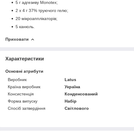
5 г адгезиву Monotex;
2 x 4 г 37% труючого гелю;
20 мікроапплікаторів;
5 канюль.
Приховати
Характеристики
Основні атрибути
Виробник
Latus
Країна виробник
Україна
Консистенція
Конденсований
Форма випуску
Набір
Спосіб затвердіння
Світлового