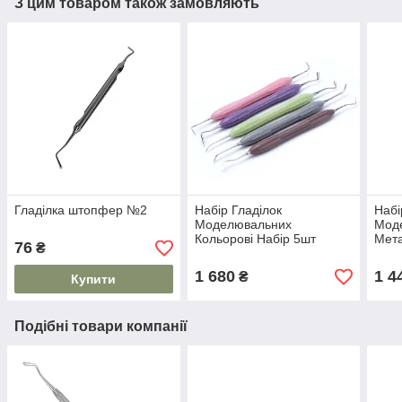
З цим товаром також замовляють
Гладілка штопфер №2
Набір Гладілок
Набі
Моделювальних
Мод
Кольорові Набір 5шт
Мета
76
₴
гладилок моделировочных
глад
1 680
1 4
₴
Купити
Подібні товари компанії