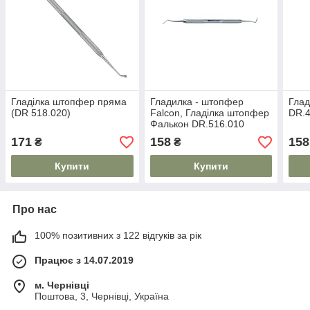
Гладілка штопфер пряма
Гладилка - штопфер
Глад
(DR 518.020)
Falcon, Гладілка штопфер
DR.4
Фалькон DR.516.010
171
158
158
₴
₴
Купити
Купити
Про нас
100% позитивних з 122 відгуків за рік
Працює з 14.07.2019
м. Чернівці
Поштова, 3, Чернівці, Україна