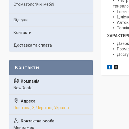
Ультр
Стоматологічні меблі
тривалої
Гігієн
Цілісн
Відгуки
Автокл
Тепліш
Контакти
ХАРАКТЕР
Дзерк
Доставка та оплата
Розмір
Доступ
NewDental
Поштова, 3, Чернівці, Україна
Менеджер