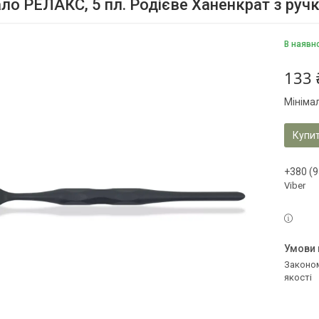
ло РЕЛАКС, 5 пл. Родієве Ханенкрат з ру
В наявн
133 
Мініма
Купи
+380 (9
Viber
Законом не передбачено повернення та обмін даного товару належної
якості