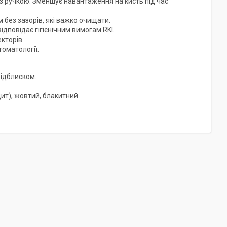
 з ручкою. Зменшує навантаження на кисть під час
 без зазорів, які важко очищати.
ідповідає гігієнічним вимогам RKI.
кторів.
томатології.
ідблиском.
ит), жовтий, блакитний.