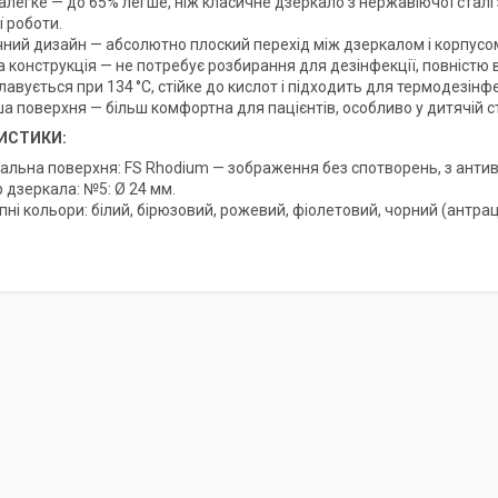
алегке — до 65% легше, ніж класичне дзеркало з нержавіючої сталі
 роботи.
ічний дизайн — абсолютно плоский перехід між дзеркалом і корпусом
а конструкція — не потребує розбирання для дезінфекції, повністю в
авується при 134 °C, стійке до кислот і підходить для термодезінфе
а поверхня — більш комфортна для пацієнтів, особливо у дитячій с
ИСТИКИ:
альна поверхня: FS Rhodium — зображення без спотворень, з антив
 дзеркала: №5: Ø 24 мм.
ні кольори: білий, бірюзовий, рожевий, фіолетовий, чорний (антрац