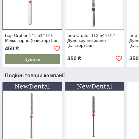
Бор Crutter 141.514.016
Бор Crutter 112.544.014
Бор 
Мілке зерно (блистер) 5шт
Дуже крупне зерно
Дуже
(блістер) 5шт
(блі
450
₴
350
350
₴
Купити
Подібні товари компанії