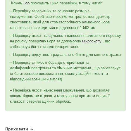
Кожен
бор
проходить цикл перевірки, в тому числі:
– Перевірку габаритних та основних розмірів
інструментів. Особливо жорстко контролюється діаметр
хвостовиків, який для стоматологічного алмазного бора
гарантовано знаходиться в в діапазоні 1.592 мм
– Перевірку якості та щільності нанесення алмазного порошку
на робочу поверхню бора за допомогою
мікроскопу
, що
забезпечує його тривале використання
– Перевірку відсутності радіального биття для кожного зразка
– Перевірку стійкості бора до стерилізації та
дезінфекції повітряним та хімічним методами , що забезпечує
їх багаторазове використання, експлуатаційні якості та
відповідний зовнішній вигляд
– Перевірка якості нанесення маркування, що дозволяє
нашим борам не втрачати маркування протягом великої
кількості стерилізаційних обробок.
Приховати