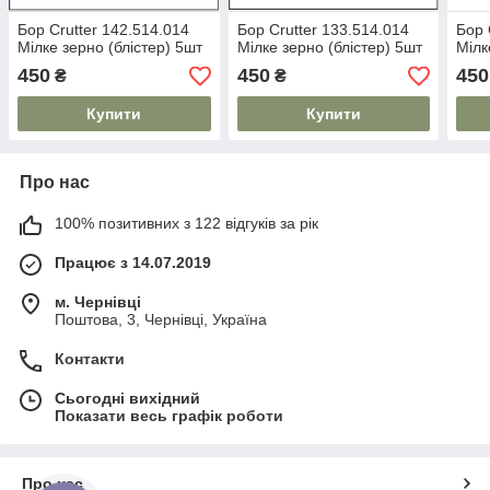
Бор Crutter 142.514.014
Бор Crutter 133.514.014
Бор 
Мілке зерно (блістер) 5шт
Мілке зерно (блістер) 5шт
Мілк
450
450
450
₴
₴
Купити
Купити
Про нас
100% позитивних з 122 відгуків за рік
Працює з 14.07.2019
м. Чернівці
Поштова, 3, Чернівці, Україна
Контакти
Сьогодні вихідний
Показати весь графік роботи
Про нас