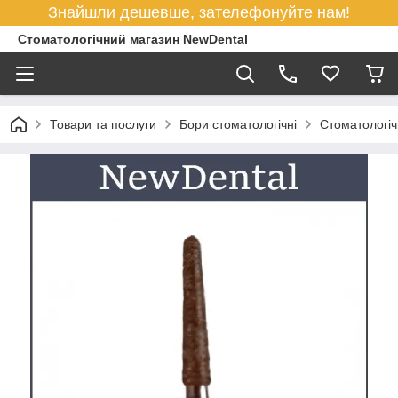
Знайшли дешевше, зателефонуйте нам!
Стоматологічний магазин NewDental
Товари та послуги
Бори стоматологічні
Стоматологіч