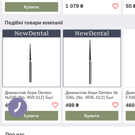
1 079
55
₴
Купити
Подібні товари компанії
Діамантові бори Dentex
Діамантові бори Dentex №
Діам
№336 (No. 859.012) 5шт
336L (No. 859L.012) 5шт
F33
498
498
460
₴
₴
Купити
Купити
Про нас