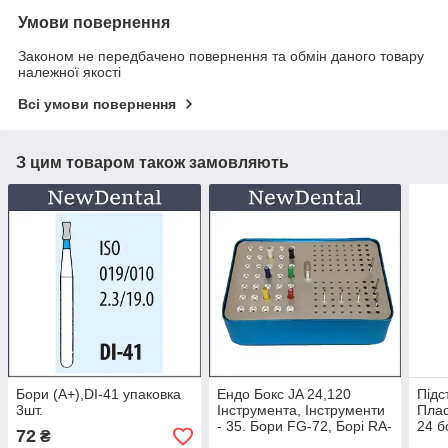
Умови повернення
Законом не передбачено повернення та обмін даного товару
належної якості
Всі умови повернення
З цим товаром також замовляють
Бори (A+),DI-41 упаковка
Ендо Бокс JA 24,120
Підс
3шт.
Інструмента, Інструменти
Плас
- 35. Бори FG-72, Борі RA-
24 
72
₴
24