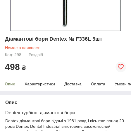
Діамантові бори Dentex № F336L 5шт
Немає в наявності
Код: 298
Роздріб
498
₴
Опис
Характеристики
Доставка
Оплата
Умови п
Опис
Dentex турбінні діамантові
бори
.
Dentex діамантові бори
відомі з 1981 року, і вісь вже понад 20
років Dentex Dental Industrial виготовляє високоякісний