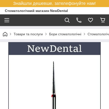
Знайшли дешевше, зателефонуйте нам!
Стоматологічний магазин NewDental
Товари та послуги
Бори стоматологічні
Cтоматологіч