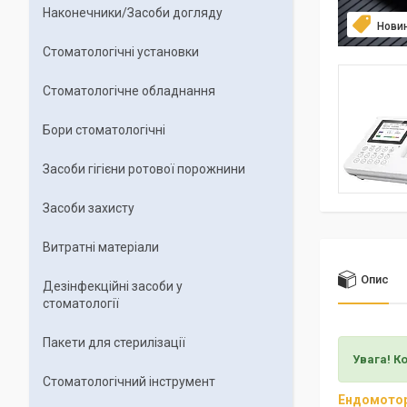
Наконечники/Засоби догляду
Нови
Стоматологічні установки
Стоматологічне обладнання
Бори стоматологічні
Засоби гігієни ротової порожнини
Засоби захисту
Витратні матеріали
Опис
Дезінфекційні засоби у
стоматології
Пакети для стерилізації
Увага! К
Стоматологічний інструмент
Ендомото