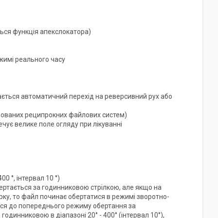
ься функція апекслокатора)
ежимі реального часу
ається автоматичний перехід на реверсивний рух або
удованих реципрокних файлових систем)
чує велике поле огляду при лікуванні
0 °, інтервал 10 °)
ертається за годинниковою стрілкою, але якщо на
ку, то файл починає обертатися в режимі зворотно-
ться до попереднього режиму обертання за
динниковою в діапазоні 20° - 400° (інтервал 10°),