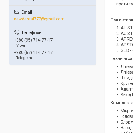
проти го
newdental777@gmail.com
При активн
AU.ST
AU.ST
AP.RE
+380 (95) 714-77-17
AP.ST
Viber
SL.D 
+380 (67) 114-77-17
Telegram
Технічні х
Літієв
Літієв
Швидкі
Крутни
Адапте
Вихід
Комплекта
Мікро
Голов
Блок 
Насад