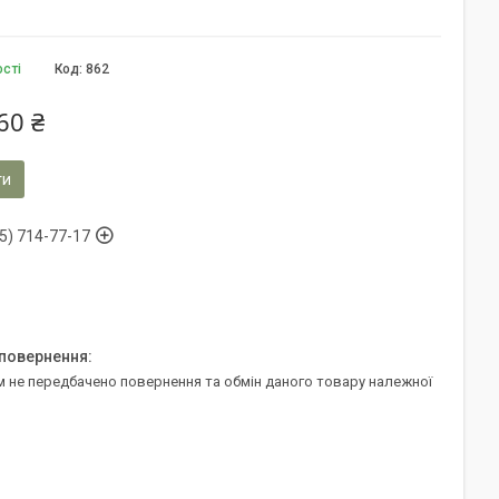
ості
Код:
862
60 ₴
ти
5) 714-77-17