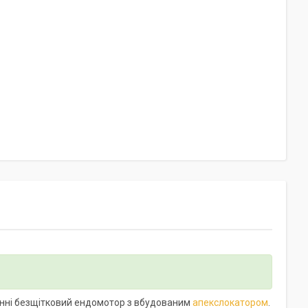
танні безщітковий ендомотор з вбудованим
апекслокатором
.