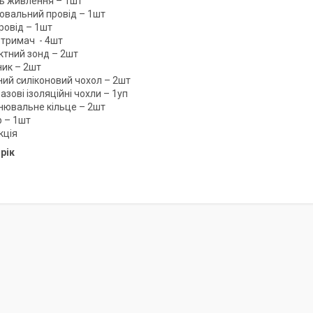
ь живлення – 1шт
ювальний провід – 1шт
ровід – 1шт
тримач - 4шт
ктний зонд – 2шт
ник – 2шт
ний силіконовий чохол – 2шт
зові ізоляційні чохли – 1уп
нювальне кільце – 2шт
р – 1шт
кція
 рік