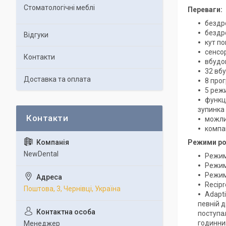
Стоматологічні меблі
Переваги:
бездр
бездр
Відгуки
кут по
сенсо
Контакти
вбудо
32 вб
Доставка та оплата
8 про
5 реж
функц
зупинка
можли
компа
Режими ро
NewDental
Режим
Режим
Режим
Recipr
Поштова, 3, Чернівці, Україна
Adapt
певній 
поступа
годинник
Менеджер