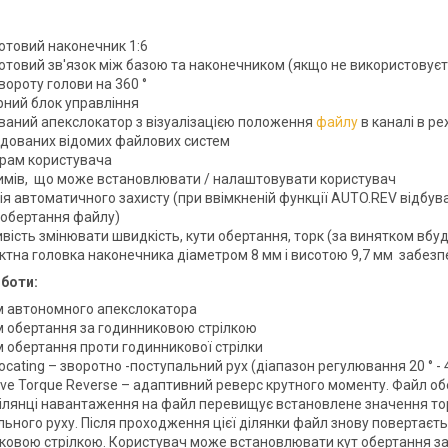
отовий наконечник 1:6
отовий зв'язок між базою та наконечником (якщо не використовуєт
вороту голови на 360 °
рний блок управління
ваний апекслокатор з візуалізацією положення
файлу
в каналі в р
удованих відомих файлових систем
грам користувача
имів, що може встановлювати / налаштовувати користувач
ія автоматичного захисту (при ввімкненій функції AUTO.REV відбув
 обертання файлу)
вість змінювати швидкість, кути обертання, торк (за винятком вб
ктна головка наконечника діаметром 8 мм і висотою 9,7 мм забезпе
боти:
 автономного апекслокатора
 обертання за годинниковою стрілкою
 обертання проти годинникової стрілки
ocating – зворотно -поступальний рух (діапазон регулювання 20 ° - 40
ive Torque Reverse – адаптивний реверс крутного моменту. Файл об
ділянці навантаження на файл перевищує встановлене значення тор
льного руху. Після проходження цієї ділянки файл знову повертає
овою стрілкою. Користувач може встановлювати кут обертання за го