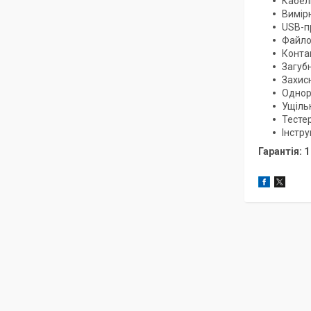
Кабел
Вимір
USB-п
Файло
Конта
Загуб
Захис
Однора
Ущіль
Тесте
Інстру
Гарантія: 1