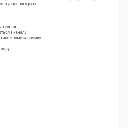
поступального руху.
 в канал
ться з каналу
протилежному напрямку
твору