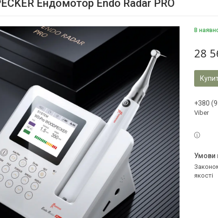
CKER Ендомотор Endo Radar PRO
В наявн
28 5
Купи
+380 (9
Viber
Законом не передбачено повернення та обмін даного товару належної
якості