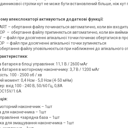
динникової стрілки кут не може бути встановлений більше, ніж кут 
ому апекслокаторі активуються додаткові функції:
ART – обертання файлу починається автоматично, коли він входить
OP – обертання файлу припиняється автоматично, коли він виймає
V – файл при досягненні апікальної точки починає обертатися в 
OP – файл при досягненні апікальної точки зупиняється
- обертання файлу уповільнюється при наближенні до апікального о
арактеристики:
а батарея в блоці управління: 11,1 В / 2600 мАг
а батарея в моторному наконечнику: 3,7 В / 1200 мАг
сть: 100 - 2500 об / хв
й момент: 0,4 Нсм - 5,0 Нсм (4-50 мНм)
р: вхід 100 - 240 В, 50/60 Гц, 0,8А
 DC15V/1.6A
ція:
моторний наконечник – 1шт
а для наконечника – 1шт
управління +зарядна база – 1шт
ка для змащування наконечника – 1шт