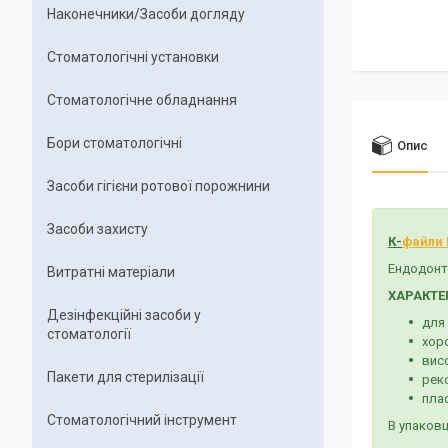
Наконечники/Засоби догляду
Стоматологічні установки
Стоматологічне обладнання
Бори стоматологічні
Опис
Засоби гігієни ротової порожнини
Засоби захисту
К-
файли
Ендодонт
Витратні матеріали
ХАРАКТЕ
Дезінфекційні засоби у
для
стоматології
хоро
висо
Пакети для стерилізації
рек
плас
Стоматологічний інструмент
В упаковц