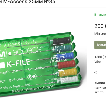
и M-Access 25мм №35
В наявн
200 
Мініма
Купи
+380 (9
Viber
Законом не передбачено повернення та обмін даного товару належної
якості