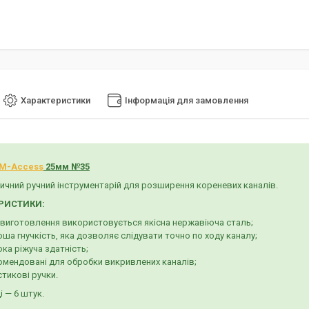
Характеристики
Інформація для замовлення
 M-Access
25мм №35
ичний ручний інструментарій для розширення кореневих каналів.
РИСТИКИ:
 виготовлення використовується якісна нержавіюча сталь;
ша гнучкість, яка дозволяє слідувати точно по ходу каналу;
ка ріжуча здатність;
омендовані для обробки викривлених каналів;
тикові ручки.
і — 6 штук.