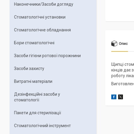
Наконечники/Засоби догляду
Стоматологічні установки
Стоматологічне обладнання
Бори стоматологічні
Опис
Засоби гігієни ротової порожнини
Щипці стома
Засоби захисту
кінців дає 
роботу ліка
Витратні матеріали
Виготовлені
Дезінфекційні засоби у
стоматології
Пакети для стерилізації
Стоматологічний інструмент