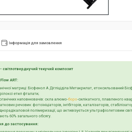
Інформація для замовлення
 - світлотверднучий текучий композит
Flow ART:
анічної матриці: Бісфенол А Дігліціділа Метакрилат, етоксильований Бі
ілоксі етил фталати;
рганічних наповнювачів: скла алюмо-
боро
-силікатного, плавленого квар
ткових речовин: фотоініціаторів, інгібіторів, каталізаторів, стабілізат
норадікаловой полімеризації, що активізується ультрафіолетовим світл
ають 60% загального обсягу.
я до застосування:
овлення порожнин з мінімальною інвазією I, II, V класів при відсутност