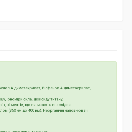
сфенол А диметакрилат, Бісфенол А диметакрилат,
цу, іономіри скла, діоксиду титану;
орів, пігментів, що виникають внаслідок
ом (350 нм до 400 нм). Неорганічні наповнювачі
і жувального навантаження;