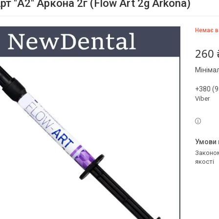
т "А2" Аркона 2г (Flow Art 2g Arkona)
Немає в
260 
Мініма
+380 (9
Viber
Законом не передбачено повернення та обмін даного товару належної
якості