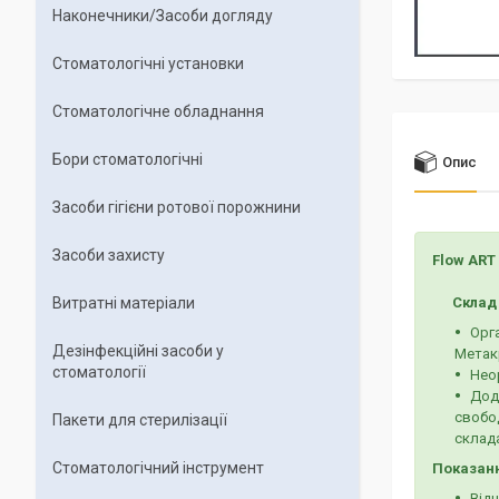
Наконечники/Засоби догляду
Стоматологічні установки
Стоматологічне обладнання
Бори стоматологічні
Опис
Засоби гігієни ротової порожнини
Засоби захисту
Flow ART
Витратні матеріали
Склад 
Орг
Дезінфекційні засоби у
Метакр
стоматології
Нео
Дода
свобод
Пакети для стерилізації
склад
Стоматологічний інструмент
Показанн
Відн