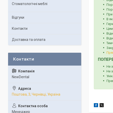
Стоматологічні меблі
Пор
Пор
При
Відгуки
В як
Герм
Контакти
Цем
Відн
Від
Доставка та оплата
Тим
Зак
Пря
ПОПЕРЕ
Не 
Не 
Уні
NewDental
Пре
Поштова, 3, Чернівці, Україна
Менеджер