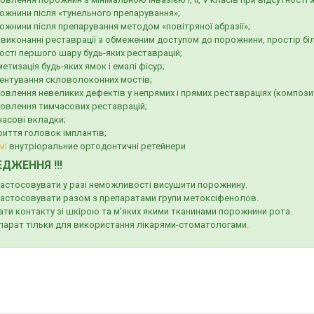
ожнини після «тунельного препарування»;
ожнини після препарування методом «повітряної абразії»;
 виконанні реставрації з обмеженим доступом до порожнини, простір бі
ості першого шару будь-яких реставрацій;
етизація будь-яких ямок і емалі фісур;
ентування скловолоконних мостів;
овлення невеликих дефектів у непрямих і прямих реставраціях (композит
новлення тимчасових реставрацій;
часові вкладки;
риття головок імплантів;
мі
внутріоральние ортодонтичні ретейнери
ДЖЕННЯ !!!
застосовувати у разі неможливості висушити порожнину.
застосовувати разом з препаратами групи метоксіфенолов.
кати контакту зі шкірою та м'яких якими тканинами порожнини рота.
парат тільки для використання лікарями-стоматологами.