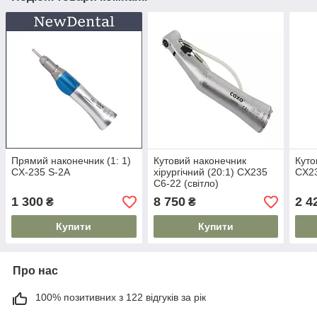
Прямий наконечник (1: 1)
Кутовий наконечник
Куто
CX-235 S-2A
хірургічний (20:1) CX235
CX23
C6-22 (світло)
1 300
8 750
2 4
₴
₴
Купити
Купити
Про нас
100% позитивних з 122 відгуків за рік