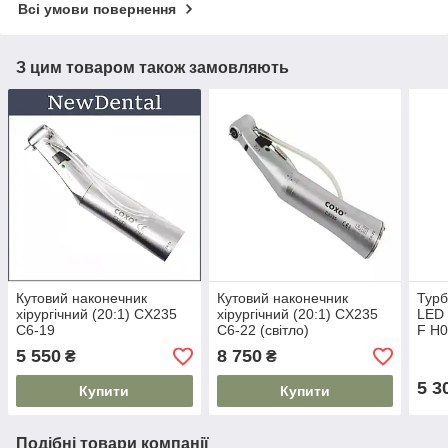
Всі умови повернення
З цим товаром також замовляють
Кутовий наконечник
Кутовий наконечник
Турб
хірургічний (20:1) CX235
хірургічний (20:1) CX235
LED 
C6-19
C6-22 (світло)
F H0
(кут 
5 550
8 750
₴
₴
5 3
Купити
Купити
Подібні товари компанії