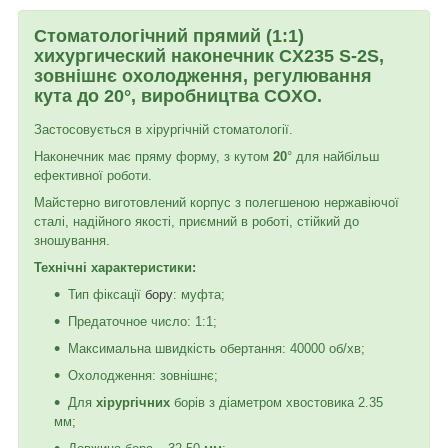
Стоматологічний прямий (1:1)
хихургический наконечник CX235 S-2S,
зовнішнє охолодження, регулювання
кута до 20
°
, виробництва COXO.
Застосовується в хірургічній стоматології.
Наконечник має пряму форму, з кутом
20
° для найбільш
ефективної роботи.
Майстерно виготовлений корпус з полегшеною нержавіючої
сталі, надійного якості, приємний в роботі, стійкий до
зношування.
Технічні характеристики:
Тип фіксації
бору
: муфта;
Предаточное число: 1:1;
Максимальна швидкість обертання: 40000 об/хв;
Охолодження: зовнішнє;
Для
хірургічних
борів з діаметром хвостовика 2.35
мм;