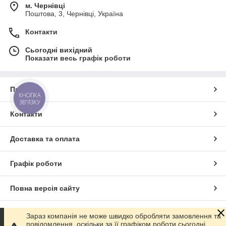
м. Чернівці
Поштова, 3, Чернівці, Україна
Контакти
Сьогодні вихідний
Показати весь графік роботи
Про нас
КНОПКА
ЗВ'ЯЗКУ
Контакти
Доставка та оплата
Графік роботи
Повна версія сайту
Сайт створено на маркетплейсі
Prom.ua
Зараз компанія не може швидко обробляти замовлення та
повідомлення, оскільки за її графіком роботи сьогодні