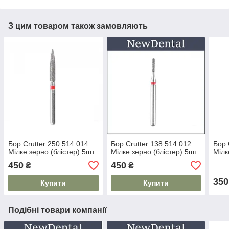
З цим товаром також замовляють
Бор Crutter 250.514.014
Бор Crutter 138.514.012
Бор 
Мілке зерно (блістер) 5шт
Мілке зерно (блістер) 5шт
Мілк
450
450
₴
₴
350
Купити
Купити
Подібні товари компанії