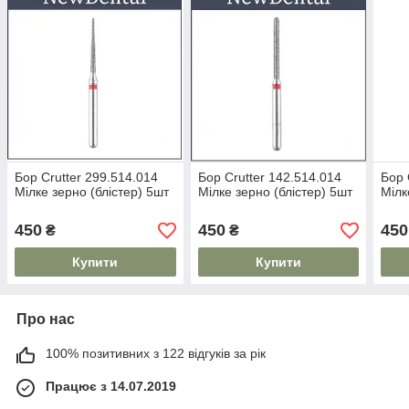
Бор Crutter 299.514.014
Бор Crutter 142.514.014
Бор 
Мілке зерно (блістер) 5шт
Мілке зерно (блістер) 5шт
Мілк
450
450
450
₴
₴
Купити
Купити
Про нас
100% позитивних з 122 відгуків за рік
Працює з 14.07.2019