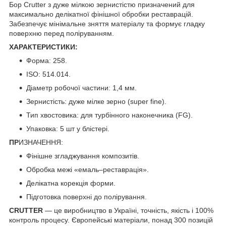
Бор Crutter з дуже мілкою зернистістю призначений для
максимально делікатної фінішної обробки реставрацій.
Забезпечує мінімальне
зн
яття матеріалу та формує гладку
поверхню перед поліруванням.
ХАРАКТЕРИСТИКИ:
Форма: 258.
ISO: 514.014.
Діаметр робочої частини: 1,4 мм.
Зернистість: дуже мілке зерно (super fine).
Тип хвостовика: для турбінного наконечника (FG).
Упаковка: 5 шт у блістері.
ПР
ИЗНАЧЕННЯ:
Фінішне згладжування композитів.
Обробка межі «емаль–реставрація».
Делікатна корекція форми.
Підготовка поверхні до полірування.
CRUTTER
— це виробництво в Україні, точність, якість і 100%
контроль процесу. Європейські матеріали, понад 300 позицій