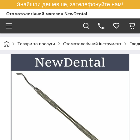
Знайшли дешевше, зателефонуйте нам!
Стоматологічний магазин NewDental
Товари та послуги
Стоматологічний інструмент
Глад