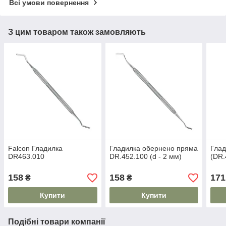
Всі умови повернення
З цим товаром також замовляють
Falcon Гладилка
Гладилка обернено пряма
Глад
DR463.010
DR.452.100 (d - 2 мм)
(DR.
158
158
171
₴
₴
Купити
Купити
Подібні товари компанії