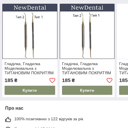
Гладілка, Гладилка
Гладілка, Гладилка
Глад
Моделювальна з
Моделювальна з
Мод
ТИТАНОВИМ ПОКРИТЯМ
ТИТАНОВИМ ПОКРИТЯМ
ТИТ
№6
№1
№7
185
185
185
₴
₴
Купити
Купити
Про нас
100% позитивних з 122 відгуків за рік