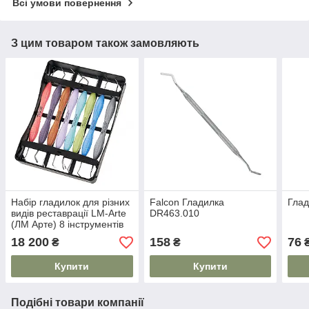
Всі умови повернення
З цим товаром також замовляють
Набір гладилок для різних
Falcon Гладилка
Гла
видів реставрації LM-Arte
DR463.010
(ЛМ Арте) 8 інструментів
ES
18 200
158
76
₴
₴
Купити
Купити
Подібні товари компанії