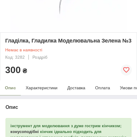
Гладілка, Гладилка Моделювальна Зелена №3
Немає в наявності
Код: 3282
Роздріб
300
₴
Опис
Характеристики
Доставка
Оплата
Умови п
Опис
інструмент для моделювання з дуже гострим кінчиком;
конусоподібні
кінчик ідеально підходить для