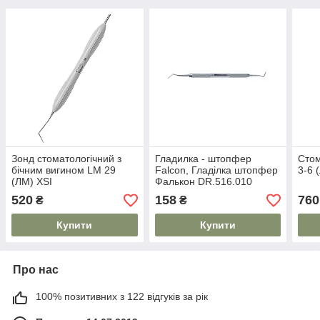
Зонд стоматологічний з
Гладилка - штопфер
Стом
бічним вигином LM 29
Falcon, Гладілка штопфер
3-6 
(ЛМ) XSI
Фалькон DR.516.010
520
158
760
₴
₴
Купити
Купити
Про нас
100% позитивних з 122 відгуків за рік