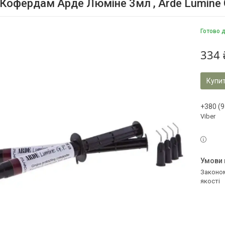
 Кофердам Арде Люміне 3мл , Arde Lumine G
Готово 
334 
Купи
+380 (9
Viber
Законом не передбачено повернення та обмін даного товару належної
якості