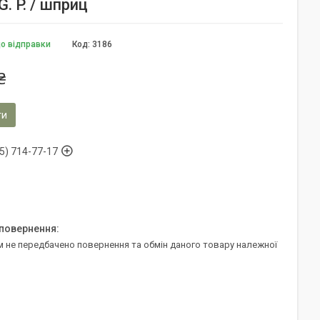
. P. / шприц
до відправки
Код:
3186
₴
ти
5) 714-77-17