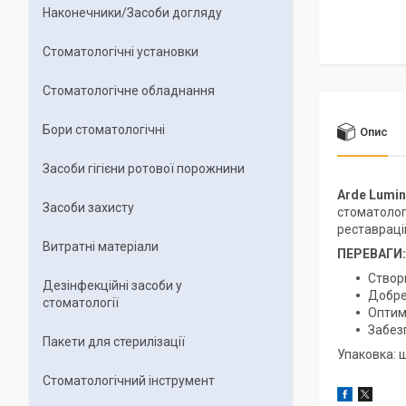
Наконечники/Засоби догляду
Стоматологічні установки
Стоматологічне обладнання
Бори стоматологічні
Опис
Засоби гігієни ротової порожнини
Arde Lumin
Засоби захисту
стоматолог
реставрацій
Витратні матеріали
ПЕРЕВАГИ:
Створю
Дезінфекційні засоби у
Добре
стоматології
Оптим
Забезп
Пакети для стерилізації
Упаковка: ш
Стоматологічний інструмент