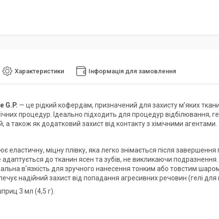
Характеристики
Інформація для замовлення
e G.P.
— це рідкий кофердам, призначений для захисту м’яких тканин
ічних процедур. Ідеально підходить для процедур відбілювання, ге
, а також як додатковий захист від контакту з хімічними агентами.
є еластичну, міцну плівку, яка легко знімається після завершення
 адаптується до тканин ясен та зубів, не викликаючи подразнення.
альна в'язкість для зручного нанесення тонким або товстим шаром
ечує надійний захист від попадання агресивних речовин (гелі для в
приц 3 мл (4,5 г).