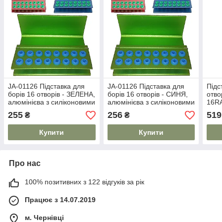
JA-01126 Підставка для
JA-01126 Підставка для
Підс
борів 16 отворів - ЗЕЛЕНА,
борів 16 отворів - СИНЯ,
отво
алюмінієва з силіконовими
алюмінієва з силіконовими
16RA
вставками,JD
вставками,JD
авто
255
256
519
₴
₴
Купити
Купити
Про нас
100% позитивних з 122 відгуків за рік
Працює з 14.07.2019
м. Чернівці