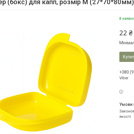
ер (бокс) для капп, розмір М (27*70*80мм
В наявн
22 ₴
Мініма
Купи
+380 (9
Viber
Законом не передбачено повернення та обмін даного товару належної
якості