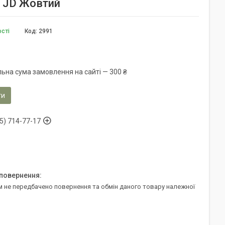
) JD Жовтий
ості
Код:
2991
льна сума замовлення на сайті — 300 ₴
ти
5) 714-77-17