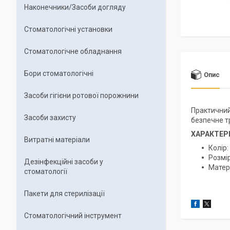
Наконечники/Засоби догляду
Стоматологічні установки
Стоматологічне обладнання
Бори стоматологічні
Опис
Засоби гігієни ротової порожнини
Практичний 
Засоби захисту
безпечне т
ХАРАКТЕР
Витратні матеріали
Колір:
Розмір
Дезінфекційні засоби у
Матер
стоматології
Пакети для стерилізації
Стоматологічний інструмент