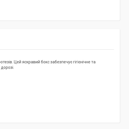
тезів. Цей яскравий бокс забезпечує гігієнічне та
 дорозі.