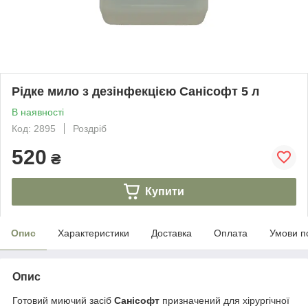
Рідке мило з дезінфекцією Санісофт 5 л
В наявності
Код: 2895
Роздріб
520
₴
Купити
Опис
Характеристики
Доставка
Оплата
Умови п
Опис
Готовий миючий засіб
Санісофт
призначений для хірургічної