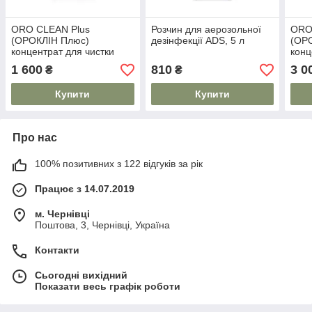
ORO CLEAN Plus
Розчин для аерозольної
ORO
(ОРОКЛІН Плюс)
дезінфекції ADS, 5 л
(ОР
концентрат для чистки
конц
відсмоктуючих установок,
відс
1 600
810
3 0
₴
₴
2 л
5 л
Купити
Купити
Про нас
100% позитивних з 122 відгуків за рік
Працює з 14.07.2019
м. Чернівці
Поштова, 3, Чернівці, Україна
Контакти
Сьогодні вихідний
Показати весь графік роботи