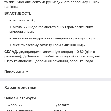
та гігієнічної антисептики рук медичного персоналу і шкіри
пацієнта.
ВЛАСТИВОСТІ:
готовий засіб;
активний щодо грамнегативних і грампозитивних
мікроорганізмів;
не викликає подразнень і алергічних реакцій шкіри;
містить систему захисту і пом’якшення шкіри.
СКЛАД:
дидецилдиметиламоніум хлорид – 0,80 (діюча
речовина); Д-Пантенол, мийні, зволожуючі та пом’якшуючі
шкіру компоненти, допоміжні речовини, запашка, вода.
Приховати
Характеристики
Основні атрибути
Виробник
Lysoform
Країна виробник
Україна