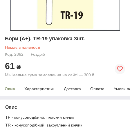
Бори (A+), TR-19 упаковка 3шт.
Немає в наявності
Код: 2862
Роздріб
61
₴
Мінімальна сума замовлення на сайті — 300 ₴
Опис
Характеристики
Доставка
Оплата
Умови п
Опис
TF - конусоподібний, плаский кінчик
TR - конусоподібний, закруглений кінчик