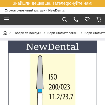
Знайшли дешевше, зателефонуйте нам!
Стоматологічний магазин NewDental
Товари та послуги
Бори стоматологічні
Бори стомато