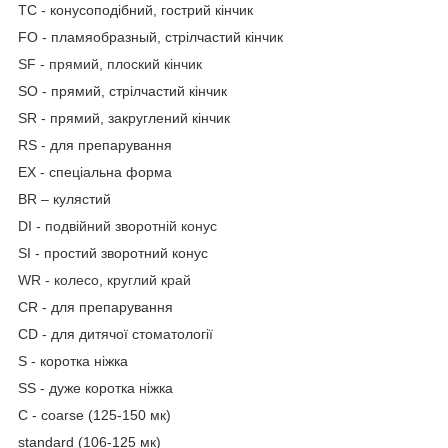
TC - конусоподібний, гострий кінчик
FO - пламяобразный, стрілчастий кінчик
SF - прямий, плоский кінчик
SO - прямий, стрілчастий кінчик
SR - прямий, закруглений кінчик
RS - для препарування
EX - спеціальна форма
BR – кулястий
DI - подвійний зворотній конус
SI - простий зворотний конус
WR - колесо, круглий край
CR - для препарування
CD - для дитячої стоматології
S - коротка ніжка
SS - дуже коротка ніжка
C - coarse (125-150 мк)
standard (106-125 мк)