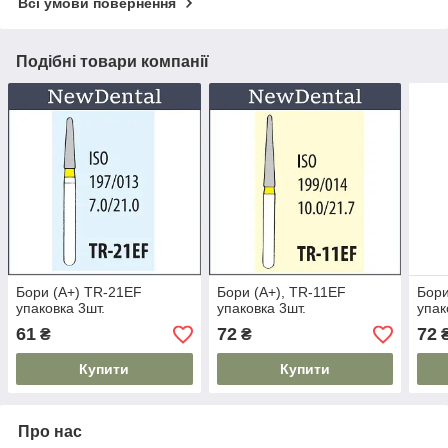
Всі умови повернення
Подібні товари компанії
Бори (A+) TR-21EF
Бори (A+), TR-11EF
Бори
упаковка 3шт.
упаковка 3шт.
упак
61
72
72
₴
₴
Купити
Купити
Про нас