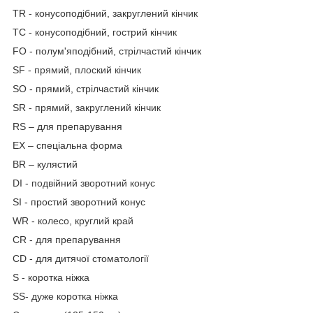
TR - конусоподібний, закруглений кінчик
TC - конусоподібний, гострий кінчик
FO - полум'яподібний, стрілчастий кінчик
SF - прямий, плоский кінчик
SO - прямий, стрілчастий кінчик
SR - прямий, закруглений кінчик
RS – для препарування
EX – спеціальна форма
BR – кулястий
DI - подвійний зворотний конус
SI - простий зворотний конус
WR - колесо, круглий край
CR - для препарування
CD - для дитячої стоматології
S - коротка ніжка
SS- дуже коротка ніжка