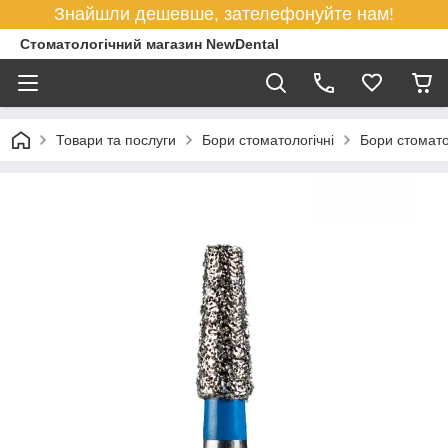
Знайшли дешевше, зателефонуйте нам!
Стоматологічний магазин NewDental
Товари та послуги
Бори стоматологічні
Бори стомато