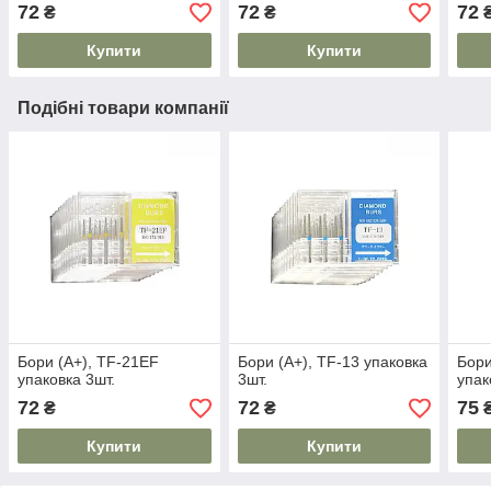
72
72
72
₴
₴
Купити
Купити
Подібні товари компанії
Бори (A+), TF-21EF
Бори (A+), TF-13 упаковка
Бори
упаковка 3шт.
3шт.
упак
72
72
75
₴
₴
Купити
Купити