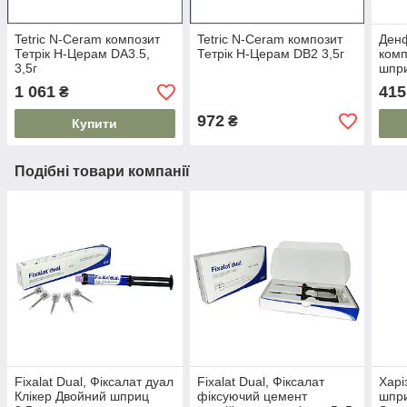
Tetric N-Ceram композит
Tetric N-Ceram композит
Денф
Тетрік Н-Церам DA3.5,
Тетрік Н-Церам DB2 3,5г
комп
3,5г
шпри
1 061
415
₴
972
₴
Купити
Подібні товари компанії
Fixalat Dual, Фіксалат дуал
Fixalat Dual, Фіксалат
Харі
Клікер Двойний шприц
фіксуючий цемент
шпри