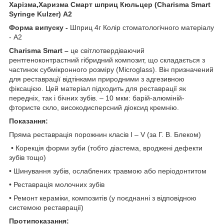
Харізма,Харизма Смарт шприц Кюльцер (Charisma Smart
Syringe Kulzer) A2
Форма випуску -
Шприц 4г Колір стоматологічного матеріалу
- А2
Charisma Smart –
це світлотвердіваючий
рентгеноконтрастний гібридний композит, що складається з
частинок субмікронного розміру (Microglass). Він призначений
для реставрації відтінками природними з адгезивною
фіксацією. Цей матеріал підходить для реставрації як
передніх, так і бічних зубів. – 10 мкм: барій-алюміній-
фтористе скло, високодисперсний діоксид кремнію.
Показання:
Пряма реставрація порожнин класів I – V (за Г. В. Блеком)
• Корекція форми зуби (тобто діастема, вроджені дефекти
зубів тощо)
• Шинування зубів, ослаблених травмою або періодонтитом
• Реставрація молочних зубів
• Ремонт кераміки, композитів (у поєднанні з відповідною
системою реставрації)
Протипоказання: