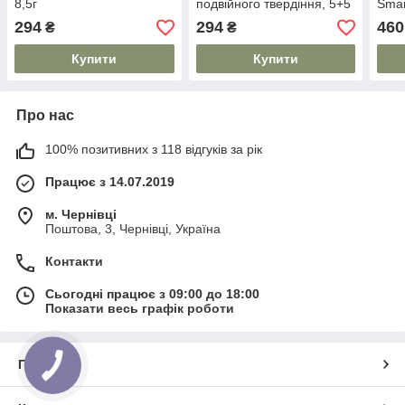
8,5г
подвійного твердіння, 5+5
Smar
г , LaTuS
294
294
460
₴
₴
Купити
Купити
Про нас
100% позитивних з 118 відгуків за рік
Працює з 14.07.2019
м. Чернівці
Поштова, 3, Чернівці, Україна
Контакти
Сьогодні працює з 09:00 до 18:00
Показати весь графік роботи
Про нас