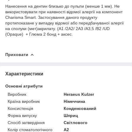
Нанесення на дентин близько до пульпи (менше 1 мм). Не
використовувати при наявності відомої алергії на компонент
Charisma Smart. Застосування даного продукту
протипоказане у випадку відомої або передбачуваної алергії
на сполуки (мет)акрилату. (А1 /2A2/ 2A3 /A3,5 /B2 /UD
(Opaque) + Глюма 2 бонд + аксес.
Приховати
Характеристики
Основні атрибути
Виробник
Heraeus Kulzer
Країна виробник
Німеччина
Консистенція
Конденсований
Форма випуску
Шприц
Спосіб затвердіння
Світлового
Колір стоматологічного
A2