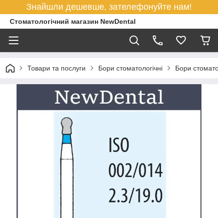
Знайшли дешевше, зателефонуйте нам!
Стоматологічний магазин NewDental
Товари та послуги
Бори стоматологічні
Бори стомато