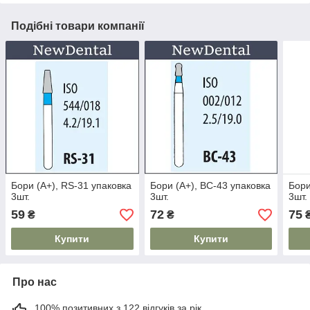
Подібні товари компанії
Бори (A+), RS-31 упаковка
Бори (A+), BC-43 упаковка
Бори
3шт.
3шт.
3шт.
59
72
75
₴
₴
Купити
Купити
Про нас
100% позитивних з 122 відгуків за рік