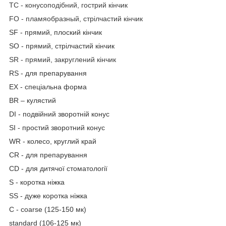
TC - конусоподібний, гострий кінчик
FO - пламяобразный, стрілчастий кінчик
SF - прямий, плоский кінчик
SO - прямий, стрілчастий кінчик
SR - прямий, закруглений кінчик
RS - для препарування
EX - спеціальна форма
BR – кулястий
DI - подвійний зворотній конус
SI - простий зворотний конус
WR - колесо, круглий край
CR - для препарування
CD - для дитячої стоматології
S - коротка ніжка
SS - дуже коротка ніжка
C - coarse (125-150 мк)
standard (106-125 мк)