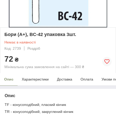
Бори (A+), BC-42 упаковка 3шт.
Немає в наявності
Код: 2739
Роздріб
72
₴
Мінімальна сума замовлення на сайті — 300 ₴
Опис
Характеристики
Доставка
Оплата
Умови п
Опис
TF - конусоподібний, плаский кінчик
TR - конусоподібний, закруглений кінчик