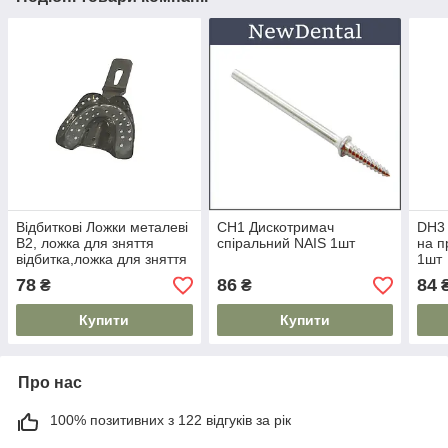
Відбиткові Ложки металеві
CH1 Дискотримач
DH3 
В2, ложка для зняття
спіральний NAIS 1шт
на п
відбитка,ложка для зняття
1шт
відбитків Latus
78
86
84
₴
₴
Купити
Купити
Про нас
100% позитивних з 122 відгуків за рік