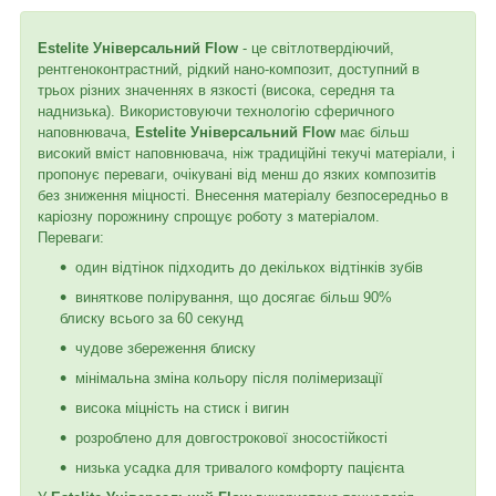
Еstelite Універсальний Flow
- це світлотвердіючий,
рентгеноконтрастний, рідкий нано-композит, доступний в
трьох різних значеннях в язкості (висока, середня та
наднизька). Використовуючи технологію сферичного
наповнювача,
Estelite Універсальний Flow
має більш
високий вміст наповнювача, ніж традиційні текучі матеріали, і
пропонує переваги, очікувані від менш до язких композитів
без зниження міцності. Внесення матеріалу безпосередньо в
каріозну порожнину спрощує роботу з матеріалом.
Переваги:
один відтінок підходить до декількох відтінків зубів
виняткове полірування, що досягає більш 90%
блиску всього за 60 секунд
чудове збереження блиску
мінімальна зміна кольору після полімеризації
висока міцність на стиск і вигин
розроблено для довгострокової зносостійкості
низька усадка для тривалого комфорту пацієнта