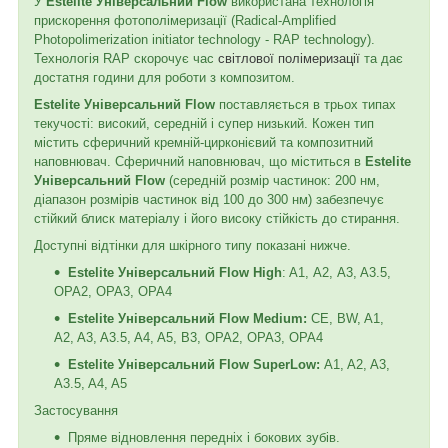
У
Estelite Універсальний Flow
використана технологія
прискорення фотополімеризації (Radical-Amplified
Photopolimerization initiator technology - RAP technology).
Технологія RAP скорочує час
світлової полімеризації
та дає
достатня години для роботи з композитом.
Estelite Універсальний Flow
поставляється в трьох типах
текучості: високий, середній і супер низький. Кожен тип
містить сферичний кремній-цирконієвий та композитний
наповнювач. Сферичний наповнювач, що міститься в
Estelite
Універсальний Flow
(середній розмір частинок: 200 нм,
діапазон розмірів частинок від 100 до 300 нм) забезпечує
стійкий блиск матеріалу і його високу стійкість до стирання.
Доступні відтінки для шкірного типу показані нижче.
Estelite Універсальний Flow
High
: A1, А2, A3, A3.5,
OPA2, OPA3, OPA4
Estelite Універсальний Flow Medium:
CE, BW, A1,
A2, A3, A3.5, A4, A5, B3, OPA2, OPA3, OPA4
Estelite Універсальний Flow SuperLow:
A1, A2, A3,
A3.5, A4, A5
Застосування
Пряме відновлення передніх і бокових зубів.