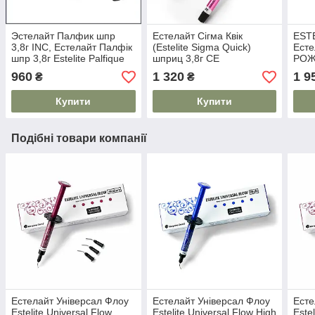
Эстелайт Палфик шпр
Естелайт Сігма Квік
EST
3,8г INC, Естелайт Палфік
(Estelite Sigma Quick)
Есте
шпр 3,8г Estelite Palfique
шприц 3,8г CE
РОЖ
Paste syr 3,8
960
1 320
1 9
₴
₴
Купити
Купити
Подібні товари компанії
Естелайт Універсал Флоу
Естелайт Універсал Флоу
Есте
Estelite Universal Flow
Estelite Universal Flow High
Este