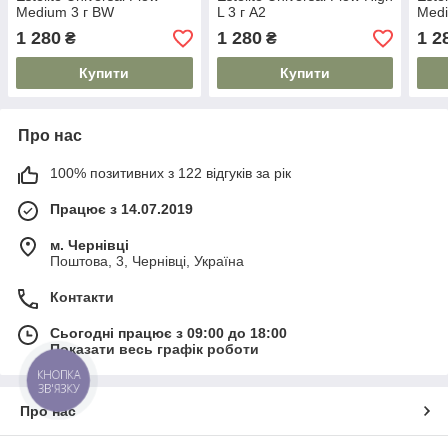
Medium 3 г BW
L 3 г A2
Medi
1 280
1 280
1 2
₴
₴
Купити
Купити
Про нас
100% позитивних з 122 відгуків за рік
Працює з 14.07.2019
м. Чернівці
Поштова, 3, Чернівці, Україна
Контакти
Сьогодні працює з 09:00 до 18:00
Показати весь графік роботи
КНОПКА
ЗВ'ЯЗКУ
Про нас