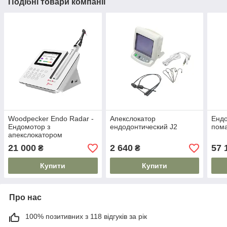
Подібні товари компанії
Woodpecker Endo Radar -
Апекслокатор
Ендо
Ендомотор з
ендодонтический J2
пом
апекслокатором
21 000
2 640
57 
₴
₴
Купити
Купити
Про нас
100% позитивних з 118 відгуків за рік