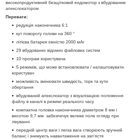
високопродуктивний безщітковий ендомотор з вбудованим
апекслокатором
Переваги:
редукція наконечника 6:1
кут повороту голови на 360 °
літієва батарея ємністю 2000 мАг
29 вбудованих відомих файлових систем
10 програм користувача
5 режимів, що може встановлювати / налаштовувати
користувач
можливість змінювати швидкість, торк та кути
обертання
вбудований апекслокатор з візуалізацією положення
файлу
в каналі в режимі реального часу
компактна головка наконечника діаметром 8 мм і
висотою 9,7 мм забезпечує велике поле огляду при
лікуванні
передній центр ваги і легка вага створюють зручний
баланс і знижують навантаження на зап'ястя