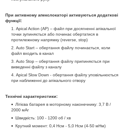
При активному апекслокаторі активуються додаткові
функції:
Apical Action (AP) – файл при досягненні апікальної
точки зупиняється або починає обертатися в
протилежному напрямку (reverse, stop)
Auto Start – обертання файлу починається, коли
файл входить в канал
Auto Stop – обертання файлу припиняється при
виведенні файлу з каналу
Apical Slow Down - обертання файлу уповільнюється
при наближенні до апікального отвору
Технічні характеристики:
Літієва батарея в моторному наконечнику: 3,7 В /
2000 мАг
Швидкість: 100 - 1200 об / хв
Крутний момент: 0,4 Нсм - 5,0 Нсм (4-50 мНм)