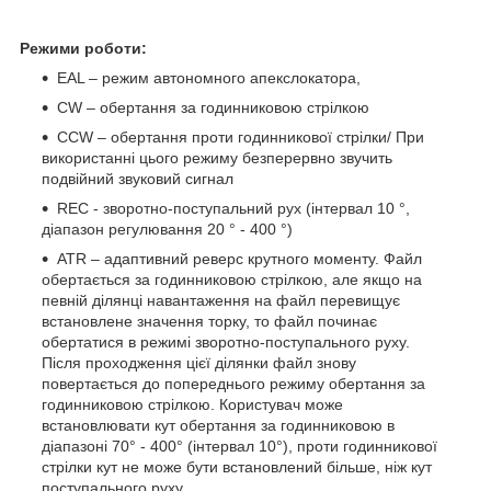
Режими роботи:
EAL – режим автономного апекслокатора,
CW – обертання за годинниковою стрілкою
CСW – обертання проти годинникової стрілки/ При
використанні цього режиму безперервно звучить
подвійний звуковий сигнал
REC - зворотно-поступальний рух (інтервал 10 °,
діапазон регулювання 20 ° - 400 °)
ATR – адаптивний реверс крутного моменту. Файл
обертається за годинниковою стрілкою, але якщо на
певній ділянці навантаження на файл перевищує
встановлене значення торку, то файл починає
обертатися в режимі зворотно-поступального руху.
Після проходження цієї ділянки файл знову
повертається до попереднього режиму обертання за
годинниковою стрілкою. Користувач може
встановлювати кут обертання за годинниковою в
діапазоні 70° - 400° (інтервал 10°), проти годинникової
стрілки кут не може бути встановлений більше, ніж кут
поступального руху.