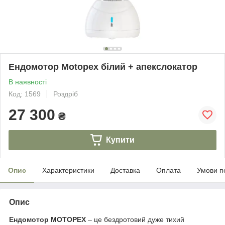
Ендомотор Motopex білий + апекслокатор
В наявності
Код: 1569
Роздріб
27 300
₴
Купити
Опис
Характеристики
Доставка
Оплата
Умови п
Опис
Ендомотор
MOTOPEX
– це бездротовий дуже тихий