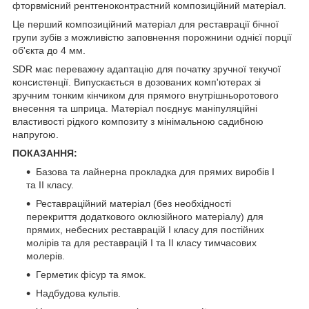
фторвмісний рентгеноконтрастний композиційний матеріал.
Це перший композиційний матеріал для реставрації бічної
групи зубів з можливістю заповнення порожнини однієї порції
об'єкта до 4 мм.
SDR має переважну адаптацію для початку зручної текучої
консистенції. Випускається в дозованих комп'ютерах зі
зручним тонким кінчиком для прямого внутрішньоротового
внесення та шприца. Матеріал поєднує маніпуляційні
властивості рідкого композиту з мінімальною садибною
напругою.
ПОКАЗАННЯ:
Базова та лайнерна прокладка для прямих виробів І
та ІІ класу.
Реставраційний матеріал (без необхідності
перекриття додаткового оклюзійного матеріалу) для
прямих, небесних реставрацій І класу для постійних
молірів та для реставрацій І та ІІ класу тимчасових
молерів.
Герметик фісур та ямок.
Надбудова культів.