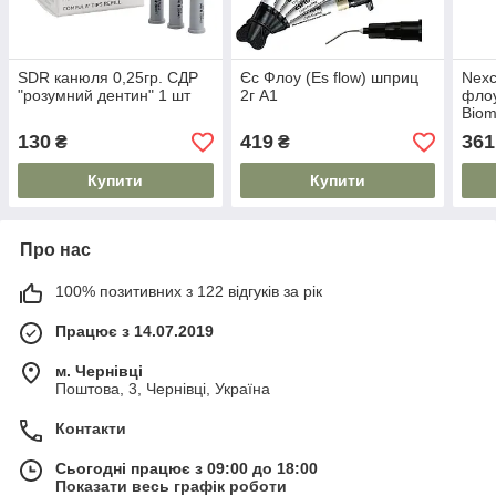
SDR канюля 0,25гр. СДР
Єс Флоу (Es flow) шприц
Nexc
"розумний дентин" 1 шт
2г А1
флоу
Biom
130
419
361
₴
₴
Купити
Купити
Про нас
100% позитивних з 122 відгуків за рік
Працює з 14.07.2019
м. Чернівці
Поштова, 3, Чернівці, Україна
Контакти
Сьогодні працює з 09:00 до 18:00
Показати весь графік роботи