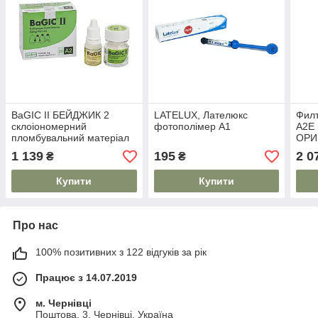
BaGIC II БЕЙДЖИК 2
LATELUX, Лателюкс
Филт
склоіономерний
фотополімер А1
A2E 
пломбувальний матеріал
ОРИ
А3 15г + 10 г ТЕРМІН
1 139
195
2 0
₴
₴
2025.01
Купити
Купити
Про нас
100% позитивних з 122 відгуків за рік
Працює з 14.07.2019
м. Чернівці
Поштова, 3, Чернівці, Україна