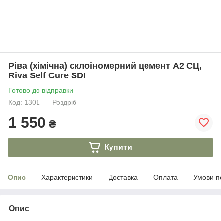
Ріва (хімічна) склоіномерний цемент А2 СЦ,
Riva Self Cure SDI
Готово до відправки
Код: 1301
Роздріб
1 550
₴
Купити
Опис
Характеристики
Доставка
Оплата
Умови п
Опис