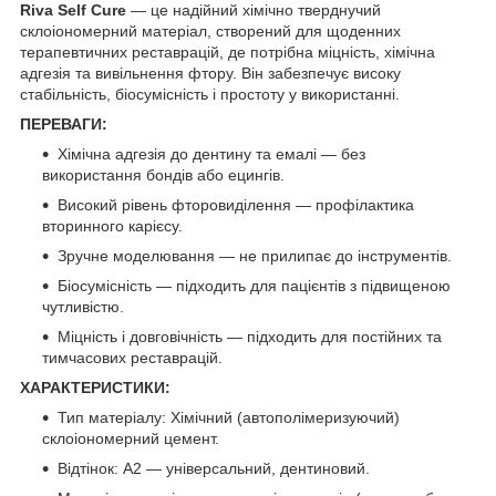
Riva Self Cure
— це надійний хімічно тверднучий
склоіономерний матеріал, створений для щоденних
терапевтичних реставрацій, де потрібна міцність, хімічна
адгезія та вивільнення фтору. Він забезпечує високу
стабільність, біосумісність і простоту у використанні.
ПЕРЕВАГИ:
Хімічна адгезія до дентину та емалі — без
використання бондів або ецингів.
Високий рівень фторовиділення — профілактика
вторинного карієсу.
Зручне моделювання — не прилипає до інструментів.
Біосумісність — підходить для пацієнтів з підвищеною
чутливістю.
Міцність і довговічність — підходить для постійних та
тимчасових реставрацій.
ХАРАКТЕРИСТИКИ:
Тип матеріалу: Хімічний (автополімеризуючий)
склоіономерний цемент.
Відтінок: A2 — універсальний, дентиновий.