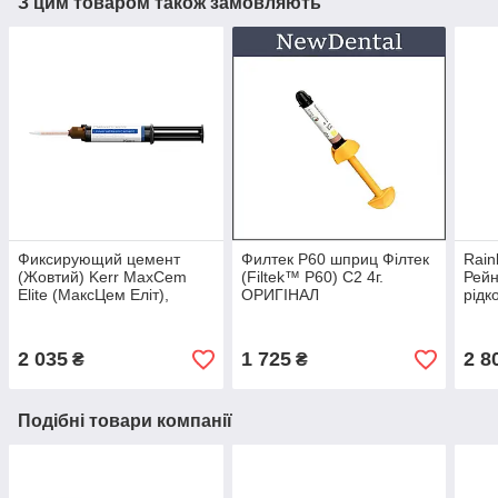
З цим товаром також замовляють
Фиксирующий цемент
Филтек Р60 шприц Філтек
Rain
(Жовтий) Kerr MaxCem
(Filtek™ Р60) С2 4г.
Рейн
Elite (МаксЦем Еліт),
ОРИГІНАЛ
рідк
фіксуючий цемент
2 035
1 725
2 8
₴
₴
Подібні товари компанії