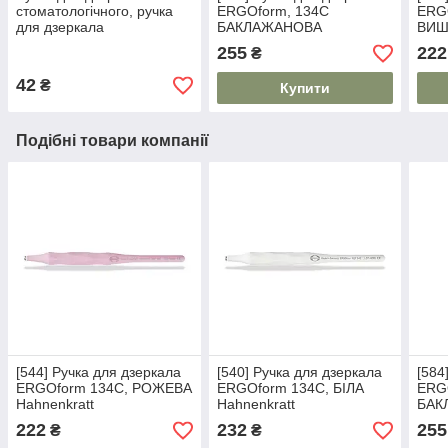
стоматологічного, ручка
ERGOform, 134С
ERG
для дзеркала
БАКЛАЖАНОВА
ВИШ
стоматологічного
Hahnenkratt
255
222
₴
42
₴
Купити
Подібні товари компанії
[544] Ручка для дзеркала
[540] Ручка для дзеркала
[584
ERGOform 134C, РОЖЕВА
ERGOform 134C, БІЛА
ERG
Hahnenkratt
Hahnenkratt
БАК
Hahn
222
232
255
₴
₴