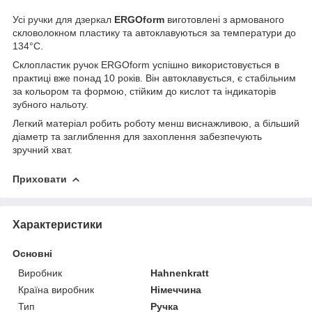
Усі
ручки для дзеркал
ERGOform
виготовлені з армованого
скловолокном пластику та автоклавуються за температури до
134°C.
Склопластик ручок ERGOform успішно використовується в
практиці вже понад 10 років. Він автоклавується, є стабільним
за кольором та формою, стійким до кислот та індикаторів
зубного нальоту.
Легкий матеріал робить роботу менш виснажливою, а більший
діаметр та заглиблення для захоплення забезпечують
зручний хват.
Приховати
Характеристики
Основні
Виробник
Hahnenkratt
Країна виробник
Німеччина
Тип
Ручка