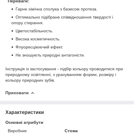
Переваги:
Гарне хімічна сполука з базисом протеза.
Оптимально підібране співвідношення твердості і
опору стирання.
Цветостабільность.
Висока косметичность.
Флуоресціюючий ефект.
Не зношують природні антагоністи.
Інструкція із застосування - підбір кольору проводитися при
природному освітленні, з урахуванням форми, розміру і
кольору природних зубів.
Приховати
Характеристики
Основні атрибути
Виробник
Стома