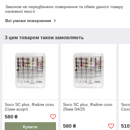
Законом не передбачено повернення та обмін даного товару
належної якості
Всі умови повернення
З цим товаром також замовляють
Soco SC plus, Файли сохо
Soco SC plus, Файли сохо
Soco
21мм асорті
25мм 04/25
Сохо
580
₴
580
510
₴
Купити