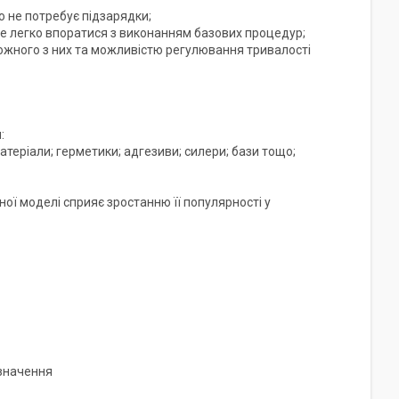
о не потребує підзарядки;
же легко впоратися з виконанням базових процедур;
ожного з них та можливістю регулювання тривалості
:
атеріали; герметики; адгезиви; силери; бази тощо;
ої моделі сприяє зростанню її популярності у
 значення