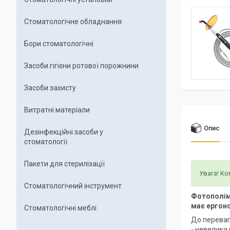
Стоматологічне обладнання
Бори стоматологічні
Засоби гігієни ротової порожнини
Засоби захисту
Витратні матеріали
Опис
Дезінфекційні засоби у
стоматології
Пакети для стерилізації
Увага! К
Стоматологічний інструмент
Фотополім
має ергон
Стоматологічні меблі
До переваг
- невелика 