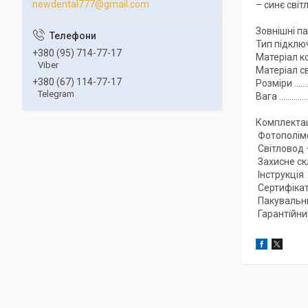
newdental777@gmail.com
– синє світ
Зовнішні п
Тип підклю
+380 (95) 714-77-17
Матеріал к
Viber
Матеріал с
+380 (67) 114-77-17
Розміри ……
Telegram
Вага ……………
Комплектац
Фотополіме
Світловод 
Захисне ск
Інструкція
Сертифіка
Пакувальн
Гарантійни