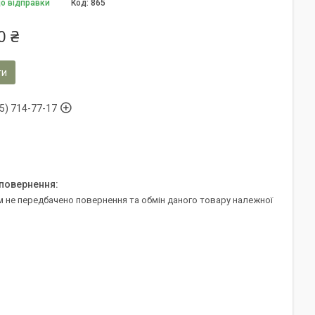
до відправки
Код:
865
0 ₴
ти
5) 714-77-17