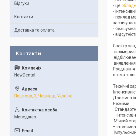
Відгуки
- це
облад
- інтенсив
Контакти
- прилад м
засвічуван
- безшумна
Доставка та оплата
- відсутніс
Спектр зав
полімеризац
відбілюван
виявлення 
Поєднання 
стоматолог
NewDental
Технічні ха
Інтенсивні
Поштова, 3, Чернівці, Україна
Довжина хв
Режими:
Стандартн
– інтенсив
Менеджер
М'який ста
– інтенсив
Імпульсни