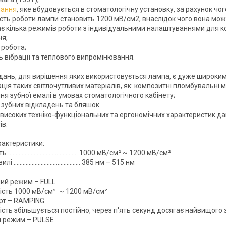
нання
, яке вбудовується в стоматологічну установку, за рахунок чог
ність роботи лампи становить 1200 мВ/см2, внаслідок чого вона мо
ає кілька режимів роботи з індивідуальними налаштуваннями для к
ня;
 робота;
ть вібрації та теплового випромінювання.
дань, для вирішення яких використовується лампа, є дуже широким
ія таких світлочутливих матеріалів, як: композитні пломбувальні м
ня зубної емалі в умовах стоматологічного кабінету;
зубних відкладень та бляшок.
високих техніко-функціональних та ергономічних характеристик дан
ів.
рактеристики:
сть ………………………………………. 1000 мВ/см² ~ 1200 мВ/см²
илі …………………………………….. 385 нм – 515 нм
ий режим – FULL
ність 1000 мВ/см² ~ 1200 мВ/см²
рт – RAMPING
ність збільшується постійно, через п'ять секунд досягає найвищого
й режим – PULSE