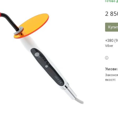
Готово 
2 85
Купи
+380 (9
Viber
Законом не передбачено повернення та обмін даного товару належної
якості