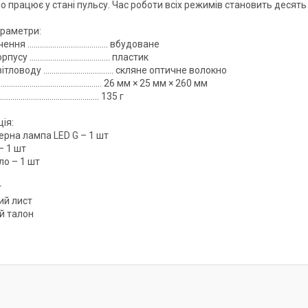
ло працює у стані пульсу. Час роботи всіх режимів становить десять
араметри:
чення …………………….……….…. вбудоване
орпусу ……………………………..…. пластик
вітловоду ……………………………. скляне оптичне волокно
……………………………………...….. 26 мм × 25 мм × 260 мм
…………………………………....…. 135 г
ія:
рна лампа LED G – 1 шт
– 1 шт
ло – 1 шт
т
ий лист
й талон