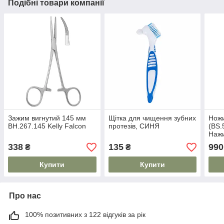
Подібні товари компанії
Зажим вигнутий 145 мм
Щітка для чищення зубних
Ножи
ВН.267.145 Kelly Falcon
протезів, СИНЯ
(BS.
Нажи
338
135
990
₴
₴
Купити
Купити
Про нас
100% позитивних з 122 відгуків за рік