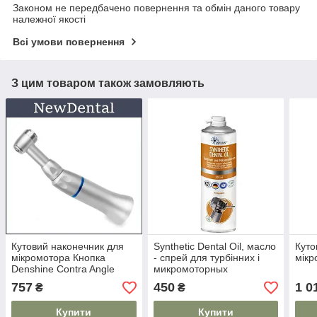
Законом не передбачено повернення та обмін даного товару
належної якості
Всі умови повернення
З цим товаром також замовляють
Кутовий наконечник для
Synthetic Dental Oil, масло
Куто
мікромотора Кнопка
- спрей для турбінних і
мікр
Denshine Contra Angle
микромоторных
Handpiece
наконечників, 500мл.
757
450
1 0
₴
₴
Купити
Купити