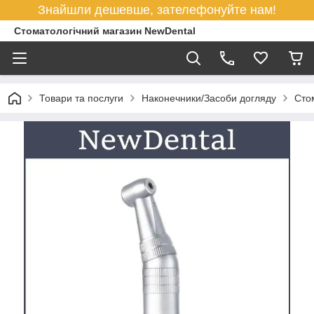
Знайшли дешевше, зателефонуйте нам!
Стоматологічний магазин NewDental
Товари та послуги
Наконечники/Засоби догляду
Стом