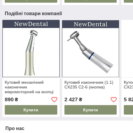
Подібні товари компанії
Кутовий механічний
Кутовий наконечник (1:1)
Куто
наконечник
CX235 C2-6 (кнопка)
CX23
мікромоторний на кнопці
FX205
890
2 427
5 8
₴
₴
Купити
Купити
Про нас