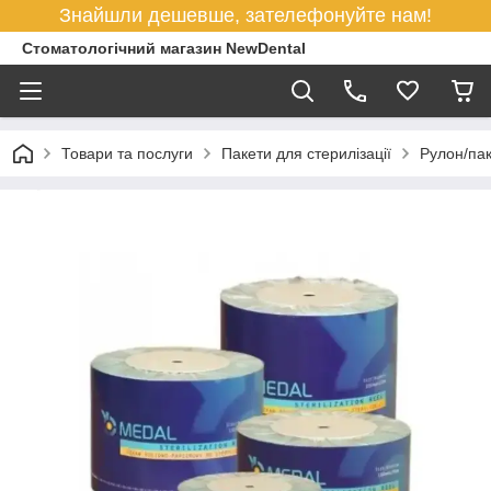
Знайшли дешевше, зателефонуйте нам!
Стоматологічний магазин NewDental
Товари та послуги
Пакети для стерилізації
Рулон/па