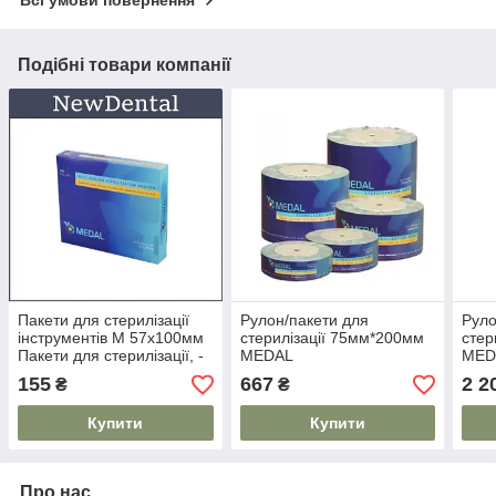
Подібні товари компанії
Пакети для стерилізації
Рулон/пакети для
Руло
інструментів М 57х100мм
стерилізації 75мм*200мм
стер
Пакети для стерилізації, -
MEDAL
MED
200 шт. в уп. MEDAL
155
667
2 2
₴
₴
Купити
Купити
Про нас