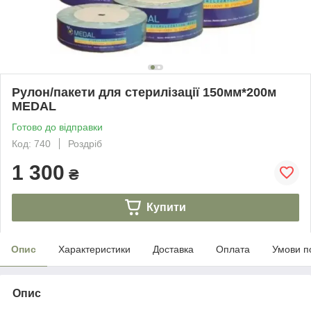
Рулон/пакети для стерилізації 150мм*200м
MEDAL
Готово до відправки
Код: 740
Роздріб
1 300
₴
Купити
Опис
Характеристики
Доставка
Оплата
Умови п
Опис